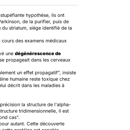
stupéfiante hypothèse, ils ont
kinson, de la purifier, puis de
au du
striatum
, siège identifié de la
au cours des examens médicaux
rvé une
dégénérescence de
t se propageait dans les cerveaux
lement un effet propagatif", insiste
éine humaine reste toxique chez
lui décrit dans les maladies à
récision la structure de l'alpha-
ructure tridimensionnelle, il est
ond cas".
 pour autant. Cette découverte