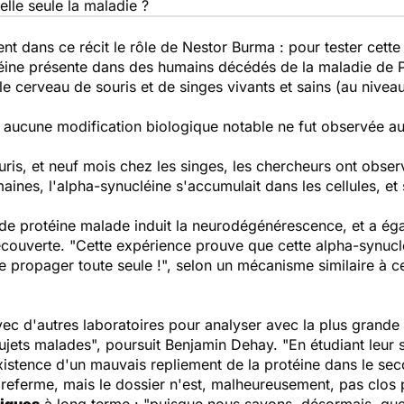
 elle seule la maladie ?
t dans ce récit le rôle de Nestor Burma : pour tester cette 
éine présente dans des humains décédés de la maladie de Par
 le cerveau de souris et de singes vivants et sains (au nive
, aucune modification biologique notable ne fut observée 
uris, et neuf mois chez les singes, les chercheurs ont obse
emaines, l'alpha-synucléine s'accumulait dans les cellules, e
é de protéine malade induit la neurodégénérescence, et a éga
couverte. "Cette expérience prouve que cette alpha-synucl
 se propager
toute seule
!", selon un mécanisme similaire à ce
ec d'autres laboratoires pour analyser avec la plus grande p
ujets malades", poursuit Benjamin Dehay. "En étudiant leur st
istence d'un mauvais repliement de la protéine dans le sec
e referme, mais le dossier n'est, malheureusement, pas clos