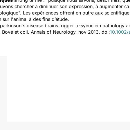
tiques
à long terme : "puisque nous savons, désormais, que
ouvons chercher à diminuer son expression, à augmenter sa
logique". Les expériences offrent en outre aux scientifique
 sur l'animal à des fins d’étude.
arkinson's disease brains trigger α-synuclein pathology 
 Bové et coll. Annals of Neurology, nov 2013. doi:
10.1002/