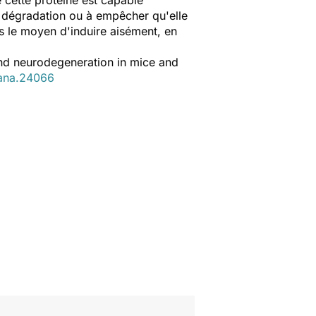
 cette protéine est capable
 dégradation ou à empêcher qu'elle
s le moyen d'induire aisément, en
and neurodegeneration in mice and
ana.24066