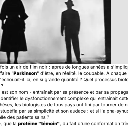
ois un air de film noir : après de longues années à s'impliq
faire "
Parkinson
" d'être, en réalité, le coupable. A chaque 
échouait-il ici, en si grande quantité ? Quel processus biol
 ?
l est son nom - entraînait
par sa présence
et
par sa propaga
d'identifier le dysfonctionnement complexe qui entraînait cett
hèses, les biologistes de tous pays ont fini par tourner de n
tupéfia par sa simplicité et son audace : et si l'alpha-synu
elle des patients sains ?
e, que la
protéine "témoin"
, du fait d'une conformation trè