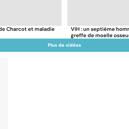
 de Charcot et maladie
VIH : un septième homm
greffe de moelle osseu
Plus de vidéos