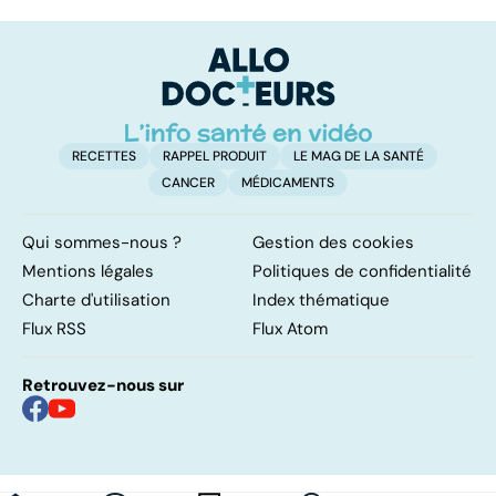
mine d'or pour
familiaux aussi
d
notre santé ?
ont besoin d'aide
di
tr
RECETTES
RAPPEL PRODUIT
LE MAG DE LA SANTÉ
CANCER
MÉDICAMENTS
Qui sommes-nous ?
Gestion des cookies
Mentions légales
Politiques de confidentialité
Charte d'utilisation
Index thématique
Flux RSS
Flux Atom
Retrouvez-nous sur