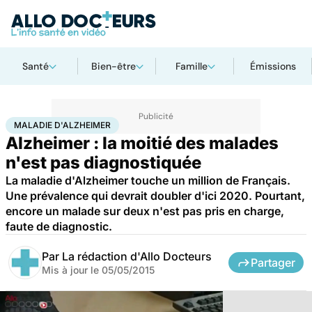
Santé
Bien-être
Famille
Émissions
Accueil
Santé
Maladies
Maladie d'Alzheimer
MALADIE D'ALZHEIMER
Alzheimer : la moitié des malades
n'est pas diagnostiquée
La maladie d'Alzheimer touche un million de Français.
Une prévalence qui devrait doubler d'ici 2020. Pourtant,
encore un malade sur deux n'est pas pris en charge,
faute de diagnostic.
Par
La rédaction d'Allo Docteurs
Partager
Mis à jour le
05/05/2015