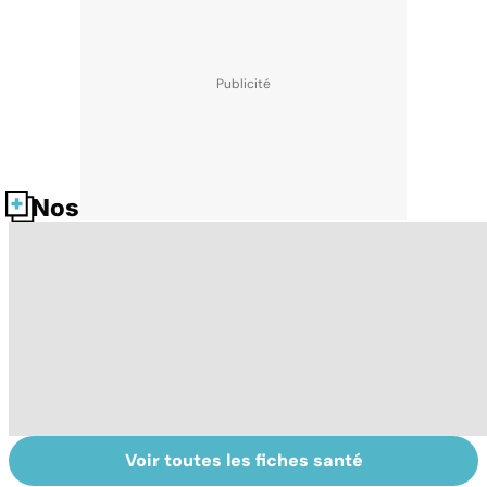
Nos fiches santé
Voir toutes les fiches santé
Le café : une
Les aidants
Al