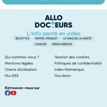
Le café : une
Les aidants
Al
mine d'or pour
familiaux aussi
d
notre santé ?
ont besoin d'aide
di
tr
RECETTES
RAPPEL PRODUIT
LE MAG DE LA SANTÉ
CANCER
MÉDICAMENTS
Qui sommes-nous ?
Gestion des cookies
Mentions légales
Politiques de confidentialité
Charte d'utilisation
Index thématique
Flux RSS
Flux Atom
Retrouvez-nous sur