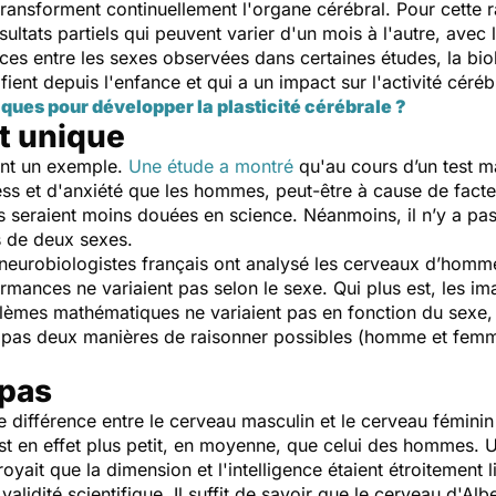
 transforment continuellement l'organe cérébral. Pour cette r
ultats partiels qui peuvent varier d'un mois à l'autre, avec l
nces entre les sexes observées dans certaines études, la bi
fient depuis l'enfance et qui a un impact sur l'activité céréb
iques pour développer la plasticité cérébrale ?
t unique
ont un exemple.
Une étude a montré
qu'au cours d’un test 
ress et d'anxiété que les hommes, peut-être à cause de fact
s seraient moins douées en science. Néanmoins, il n’y a pas 
s de deux sexes.
neurobiologistes français ont analysé les cerveaux d’homm
ormances ne variaient pas selon le sexe. Qui plus est, les 
blèmes mathématiques ne variaient pas en fonction du sexe, 
y a pas deux manières de raisonner possibles (homme et fem
 pas
différence entre le cerveau masculin et le cerveau féminin 
t en effet plus petit, en moyenne, que celui des hommes. U
yait que la dimension et l'intelligence étaient étroitement
lidité scientifique. Il suffit de savoir que le cerveau d'Alber