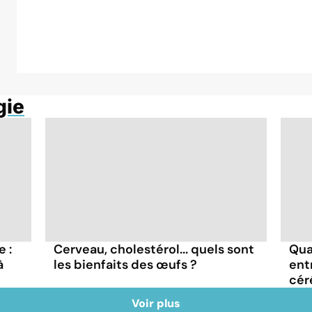
gie
 :
Cerveau, cholestérol... quels sont
Qua
à
les bienfaits des œufs ?
ent
cér
Voir plus