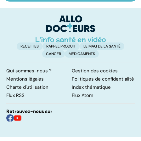
crises de
Huntington : une
c
sommeil
affection
involontaires
neurologique
incurable
RECETTES
RAPPEL PRODUIT
LE MAG DE LA SANTÉ
CANCER
MÉDICAMENTS
Qui sommes-nous ?
Gestion des cookies
Mentions légales
Politiques de confidentialité
Charte d'utilisation
Index thématique
Flux RSS
Flux Atom
Retrouvez-nous sur