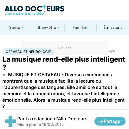
Santé
Bien-être
Famille
Émissions
Accueil
Santé
Maladies
Maladies neurologiques
Cerveau et neurologie
CERVEAU ET NEUROLOGIE
La musique rend-elle plus intelligent
?
♬ MUSIQUE ET CERVEAU - Diverses expériences
montrent que la musique facilite la lecture ou
l'apprentissage des langues. Elle améliore surtout la
mémoire et la concentration, et favorise l'intelligence
émotionnelle. Alors la musique rend-elle plus intelligent
?
Par
La rédaction d'Allo Docteurs
Partager
Mis à jour le
16/03/2015