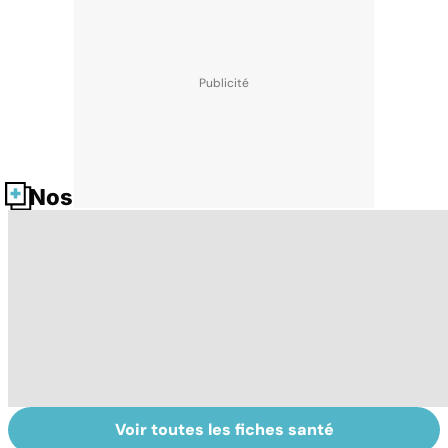
Nos fiches santé
Voir toutes les fiches santé
Narcolepsie : des
Maladie de
To