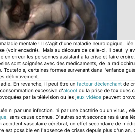
 maladie mentale ! Il s'agit d'une maladie neurologique, lié
ise (voir encadré). Mais au décours de celle-ci, il peut y 
e en erreur les personnes assistant à la crise et faire croire
epsies sont soignées avec des médicaments, de la radiochiru
e. Toutefois, certaines formes survenant dans l'enfance gué
s définitivement.
ladie. En revanche, il peut être un
facteur déclenchant
de cr
a consommation excessive d'
alcool
ou la prise de toxiques
rovoquées par la télévision ou les
jeux vidéos
peuvent provoq
e ni par une infection, ni par une bactérie ou un virus ; el
que
, sans cause connue. D'autres sont secondaires à une lés
 accident vasculaire cérébral, un effet secondaire de médi
e est possible en l'absence de crises depuis plus d'un a