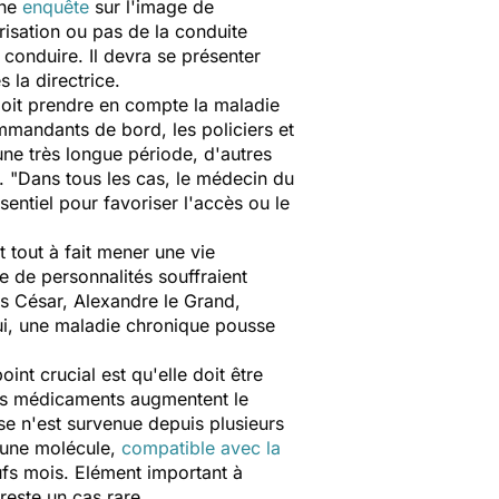
une
enquête
sur l'image de
orisation ou pas de la conduite
 conduire. Il devra se présenter
 la directrice.
 doit prendre en compte la maladie
ommandants de bord, les policiers et
une très longue période, d'autres
. "Dans tous les cas, le médecin du
sentiel pour favoriser l'accès ou le
 tout à fait mener une vie
e de personnalités souffraient
es César, Alexandre le Grand,
ui, une maladie chronique pousse
oint crucial est qu'elle doit être
ains médicaments augmentent le
se n'est survenue depuis plusieurs
r une molécule,
compatible avec la
eufs mois. Elément important à
 reste un cas rare.