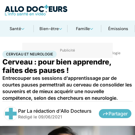
Santé
Bien-être
Famille
Émissions
Accueil
Santé
Maladies
Maladies neurologiques
Cerveau et neurologie
CERVEAU ET NEUROLOGIE
Cerveau : pour bien apprendre,
faites des pauses !
Entrecouper ses sessions d’apprentissage par de
courtes pauses permettrait au cerveau de consolider les
souvenirs et de mieux acquérir une nouvelle
compétence, selon des chercheurs en neurologie.
Par
La rédaction d'Allo Docteurs
Partager
Rédigé le
09/06/2021