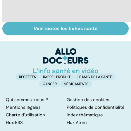
Voir toutes les fiches santé
Narcolepsie : des
Maladie de
To
crises de
Huntington : une
c
sommeil
affection
involontaires
neurologique
incurable
RECETTES
RAPPEL PRODUIT
LE MAG DE LA SANTÉ
CANCER
MÉDICAMENTS
Qui sommes-nous ?
Gestion des cookies
Mentions légales
Politiques de confidentialité
Charte d'utilisation
Index thématique
Flux RSS
Flux Atom