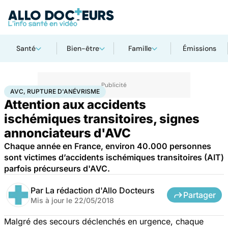
Santé
Bien-être
Famille
Émissions
Accueil
Santé
AVC, rupture d'anévrisme
AVC, RUPTURE D'ANÉVRISME
Attention aux accidents
ischémiques transitoires, signes
annonciateurs d'AVC
Chaque année en France, environ 40.000 personnes
sont victimes d’accidents ischémiques transitoires (AIT)
parfois précurseurs d'AVC.
Par
La rédaction d'Allo Docteurs
Partager
Mis à jour le
22/05/2018
Malgré des secours déclenchés en urgence, chaque