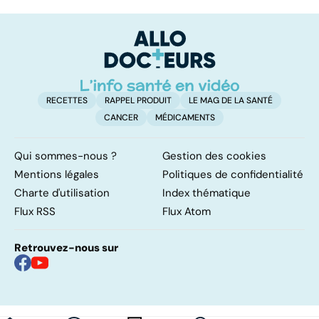
s'orienter vers la
les infections
a
méthode
pulmonaires
fa
adaptée
d'
RECETTES
RAPPEL PRODUIT
LE MAG DE LA SANTÉ
CANCER
MÉDICAMENTS
Qui sommes-nous ?
Gestion des cookies
Mentions légales
Politiques de confidentialité
Charte d'utilisation
Index thématique
Flux RSS
Flux Atom
Retrouvez-nous sur