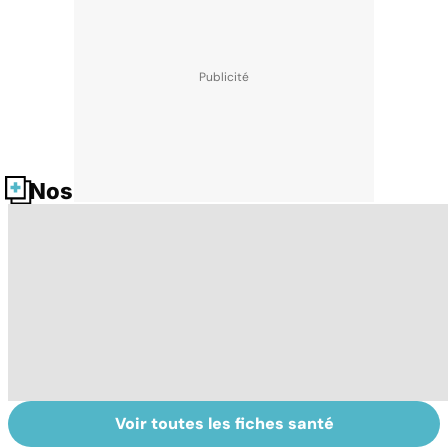
Nos fiches santé
Voir toutes les fiches santé
Autisme :
Tout savoir sur
I