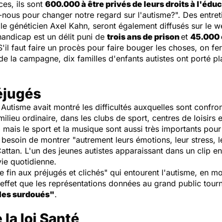
ces, ils sont
600.000 à être privés de leurs droits à l'éduca
nous pour changer notre regard sur l'autisme?
". Des entre
 le généticien Axel Kahn, seront également diffusés sur le w
 handicap est un délit puni de
trois ans de prison
et
45.000 
S'il faut faire un procès pour faire bouger les choses, on fe
de la campagne, dix familles d'enfants autistes ont porté pla
éjugés
isme avait montré les difficultés auxquelles sont confront
milieu ordinaire, dans les clubs de sport, centres de loisirs 
 mais le sport et la musique sont aussi très importants pour
 besoin de montrer "
autrement leurs émotions, leur stress, 
Cattan. L'un des jeunes autistes apparaissant dans un clip e
vie quotidienne.
e fin aux préjugés et clichés
" qui entourent l'autisme, en m
n effet que les représentations données au grand public tou
 les surdoués
"
.
la loi Santé