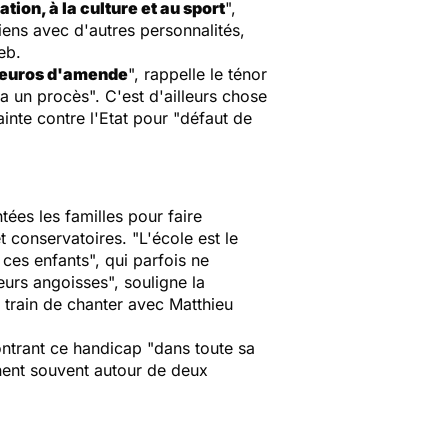
tion, à la culture et au sport
",
tiens avec d'autres personnalités,
eb.
euros d'amende
", rappelle le ténor
ra un procès
". C'est d'ailleurs chose
inte contre l'Etat pour "
défaut de
ées les familles pour faire
et conservatoires. "
L'école est le
 ces enfants
", qui parfois ne
leurs angoisses
", souligne la
n train de chanter avec Matthieu
ontrant ce handicap "
dans toute sa
rnent souvent autour de deux