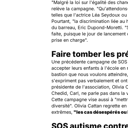
"
Malgré la loi sur l'égalité des chan
relève la campagne. "
Qu'attendons-
telles que l'actrice Léa Seydoux ou
Pourtant, "
la discrimination liée au
du barreau, Eric Dupond-Moretti. "
faite, puisque le jour de lancement 
prise en charge
".
Faire tomber les pr
Une précédente campagne de SOS Aut
accepter leurs enfants à l'école en 
bastion que nous voulons atteindre,
s'expriment pas verbalement et ont
présidente de l'association, Olivia 
Chedid, Carl, ne parle pas dans la 
Cette campagne vise aussi à "
mettr
diversité
". Olivia Cattan regrette e
extrêmes,
"
les cas désespérés ou
SOS autisme contre 