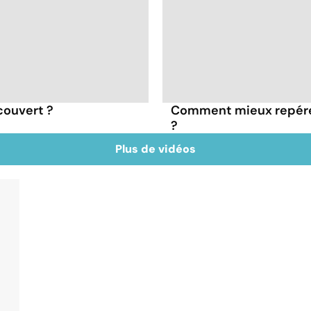
couvert ?
Comment mieux repérer 
?
Plus de vidéos