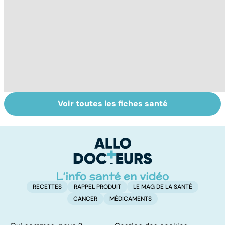
Voir toutes les fiches santé
Tout savoir sur le
Qu'est-ce que le
A
cerveau
coma ?
s'
m
a
RECETTES
RAPPEL PRODUIT
LE MAG DE LA SANTÉ
CANCER
MÉDICAMENTS