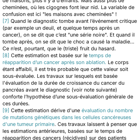
de maisons, plus il y a d’enfants. Mais aussi plus de
cheminées, où les cigognes font leur nid. La variable de
confusion est ici "les maisons avec cheminées" !
[7]
Quand le diagnostic tombe avant l’événement critique
(par exemple un deuil, et quelque temps après un
cancer), on se dit que c’est "une série noire". Et quand il
tombe après, on se dit que le choc a causé la maladie…
Ce n’est, pourtant, que le (triste) fruit du hasard.
[8]
Cette estimation est basée sur le
temps de
réapparition d’un cancer après son ablation.
Le corps
étant affaibli, il est très probable que cette valeur soit
sous-évaluée. Les travaux sur lesquels est basée
l'évaluation de la durée de croissance du cancer du
pancréas avant le diagnostic (voir note suivante)
conforte l’hypothèse d’une sous-évaluation générale de
ces durées.
[9]
Cette estimation dérive d'une
évaluation du nombre
de mutations génétiques dans les cellules cancéreuses
d'une tumeur primaire
. Ces travaux laissent à penser que
les estimations antérieures, basées sur le temps de
réapparition des cancers (récidives) sur des patients