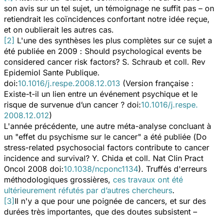
son avis sur un tel sujet, un témoignage ne suffit pas – on
retiendrait les coïncidences confortant notre idée reçue,
et on oublierait les autres cas.
[2]
L'une des synthèses les plus complètes sur ce sujet a
été publiée en 2009 :
Should psychological events be
considered cancer risk factors?
S. Schraub et coll.
Rev
Epidemiol Sante Publique
.
doi:
10.1016/j.respe.2008.12.013
(Version française :
Existe-t-il un lien entre un événement psychique et le
risque de survenue d’un cancer ?
doi:
10.1016/j.respe.
2008.12.012
)
L'année précédente, une autre méta-analyse concluant à
un "effet du psychisme sur le cancer" a été publiée (
Do
stress-related psychosocial factors contribute to cancer
incidence and survival?
Y. Chida et coll.
Nat Clin Pract
Oncol
2008
doi:
10.1038/ncponc1134
). Truffés d'erreurs
méthodologiques grossières,
ces travaux ont été
ultérieurement réfutés par d’autres chercheurs
.
[3]
Il n'y a que pour une poignée de cancers, et sur des
durées très importantes, que des doutes subsistent –