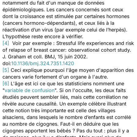
notamment du fait d'un manque de données
épidémiologiques. Les cancers concernés sont ceux
dont la croissance est stimulée par certaines hormones
(cancers hormono-dépendants), et ceux liés à la
réactivation d’un virus (par exemple celui de l’herpès).
L’hypothèse reste encore à vérifier.
[4]
Voir par exemple :
Stressful life experiences and risk
of relapse of breast cancer: observational cohort study.
J. Graham et coll.
BMJ
, 15 juin 2002.
doi:
10.1136/bmj.324.7351.1420
[5]
Ceci explique pourquoi l'âge moyen d'apparition des
cancers varie fortement d'un organe à l'autre.
[6]
L'âge est ici ce que les statisticiens nomment une
"
variable de confusion
". Si on l'occulte, les deux faits
étudiés peuvent sembler liés, mais cette corrélation ne
révèle aucune causalité. Un exemple célèbre illustrant
cette notion très importante est celle des villages
alsaciens, dans lesquels le nombre d’enfants est corrélé
au nombre de cigognes. Faut-il en déduire que les
cigognes apportent les bébés ? Pas du tout : plus il y a