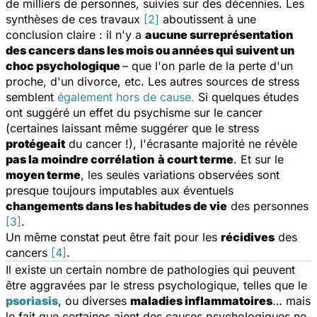
de milliers de personnes, suivies sur des décennies. Les
synthèses de ces travaux
[2]
aboutissent à une
conclusion claire : il n'y a
aucune surreprésentation
des cancers dans les mois ou années qui suivent un
choc psychologique
– que l'on parle de la perte d'un
proche, d'un divorce, etc. Les autres sources de stress
semblent
également hors de cause.
Si quelques études
ont suggéré un effet du psychisme sur le cancer
(certaines laissant même suggérer que le stress
protégeait
du cancer !), l'écrasante majorité ne révèle
pas la moindre corrélation
à court terme
. Et sur le
moyen terme
, les seules variations observées sont
presque toujours imputables aux éventuels
changements dans les habitudes de vie
des personnes
[3]
.
Un même constat peut être fait pour les
récidives
des
cancers
[4]
.
Il existe un certain nombre de pathologies qui peuvent
être aggravées par le stress psychologique, telles que le
psoriasis
, ou diverses
maladies inflammatoires
… mais
le fait que certaines aient des causes psychologiques ne