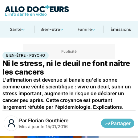
Santé
Bien-être
Famille
Émissions
Accueil
Santé
Bien-être - Psycho
BIEN-ÊTRE - PSYCHO
Ni le stress, ni le deuil ne font naître
les cancers
L'affirmation est devenue si banale qu'elle sonne
comme une vérité scientifique : vivre un deuil, subir un
stress important, augmente le risque de déclarer un
cancer peu après. Cette croyance est pourtant
largement réfutée par l'épidémiologie. Explications.
Par
Florian Gouthière
Partager
Mis à jour le
15/01/2016