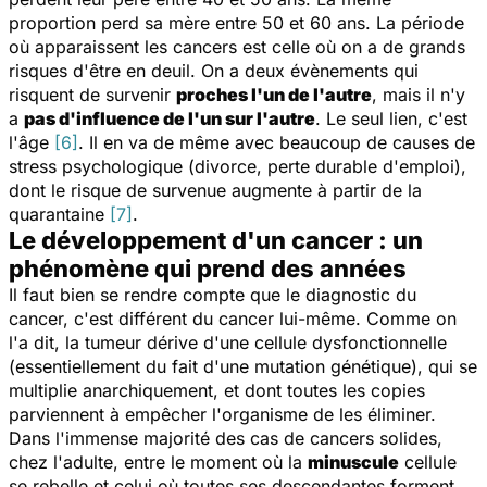
proportion perd sa mère entre 50 et 60 ans. La période
où apparaissent les cancers est celle où on a de grands
risques d'être en deuil. On a deux évènements qui
risquent de survenir
proches l'un de l'autre
, mais il n'y
a
pas d'influence de l'un sur l'autre
. Le seul lien, c'est
l'âge
[6]
. Il en va de même avec beaucoup de causes de
stress psychologique (divorce, perte durable d'emploi),
dont le risque de survenue augmente à partir de la
quarantaine
[7]
.
Le développement d'un cancer : un
phénomène qui prend des années
Il faut bien se rendre compte que le diagnostic du
cancer, c'est différent du cancer lui-même. Comme on
l'a dit, la tumeur dérive d'une cellule dysfonctionnelle
(essentiellement du fait d'une mutation génétique), qui se
multiplie anarchiquement, et dont toutes les copies
parviennent à empêcher l'organisme de les éliminer.
Dans l'immense majorité des cas de cancers solides,
chez l'adulte, entre le moment où la
minuscule
cellule
se rebelle et celui où toutes ses descendantes forment