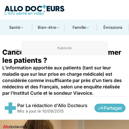
Santé
Bien-être
Famille
Émissions
Cancers : comment mieux informer
Accueil
Santé
les patients ?
L’information apportée aux patients (tant sur leur
maladie que sur leur prise en charge médicale) est
considérée comme insuffisante par près d’un tiers des
médecins et des Français, selon une enquête réalisée
par l'Institut Curie et le sondeur Viavoice.
Par
La rédaction d'Allo Docteurs
Partager
Mis à jour le
10/09/2015