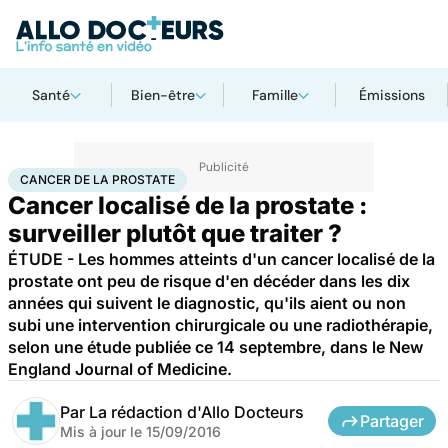
Santé
Bien-être
Famille
Émissions
Accueil
Santé
Maladies
Cancer
Cancer de la prostate
CANCER DE LA PROSTATE
Cancer localisé de la prostate :
surveiller plutôt que traiter ?
ÉTUDE - Les hommes atteints d'un cancer localisé de la
prostate ont peu de risque d'en décéder dans les dix
années qui suivent le diagnostic, qu'ils aient ou non
subi une intervention chirurgicale ou une radiothérapie,
selon une étude publiée ce 14 septembre, dans le New
England Journal of Medicine.
Par
La rédaction d'Allo Docteurs
Partager
Mis à jour le
15/09/2016