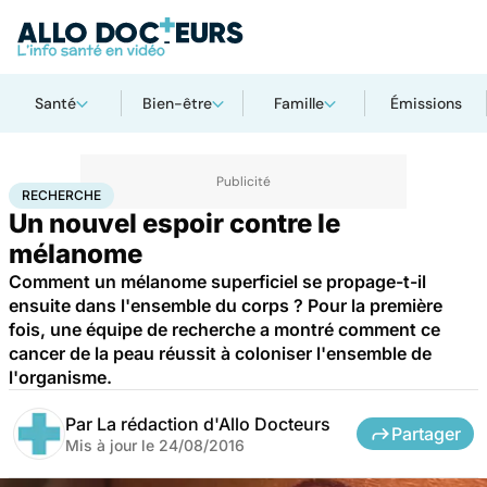
Santé
Bien-être
Famille
Émissions
Accueil
Santé
Maladies
Cancer
Recherche
RECHERCHE
Un nouvel espoir contre le
mélanome
Comment un mélanome superficiel se propage-t-il
ensuite dans l'ensemble du corps ? Pour la première
fois, une équipe de recherche a montré comment ce
cancer de la peau réussit à coloniser l'ensemble de
l'organisme.
Par
La rédaction d'Allo Docteurs
Partager
Mis à jour le
24/08/2016