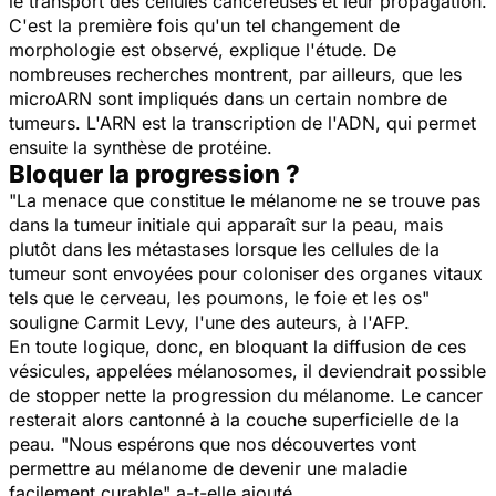
le transport des cellules cancéreuses et leur propagation.
C'est la première fois qu'un tel changement de
morphologie est observé, explique l'étude. De
nombreuses recherches montrent, par ailleurs, que les
microARN sont impliqués dans un certain nombre de
tumeurs. L'ARN est la transcription de l'ADN, qui permet
ensuite la synthèse de protéine.
Bloquer la progression ?
"
La menace que constitue le mélanome ne se trouve pas
dans la tumeur initiale qui apparaît sur la peau, mais
plutôt dans les métastases lorsque les cellules de la
tumeur sont envoyées pour coloniser des organes vitaux
tels que le cerveau, les poumons, le foie et les os
"
souligne Carmit Levy, l'une des auteurs, à l'AFP.
En toute logique, donc, en bloquant la diffusion de ces
vésicules, appelées mélanosomes, il deviendrait possible
de stopper nette la progression du mélanome. Le cancer
resterait alors cantonné à la couche superficielle de la
peau. "
Nous espérons que nos découvertes vont
permettre au mélanome de devenir une maladie
facilement curable
" a-t-elle ajouté.