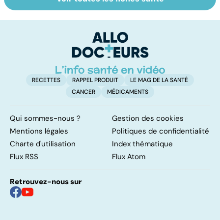
Tout savoir sur le
Staphylocoque
M
cerveau
doré : une
c
bactérie sous
surveillance
RECETTES
RAPPEL PRODUIT
LE MAG DE LA SANTÉ
CANCER
MÉDICAMENTS
Qui sommes-nous ?
Gestion des cookies
Mentions légales
Politiques de confidentialité
Charte d'utilisation
Index thématique
Flux RSS
Flux Atom
Retrouvez-nous sur