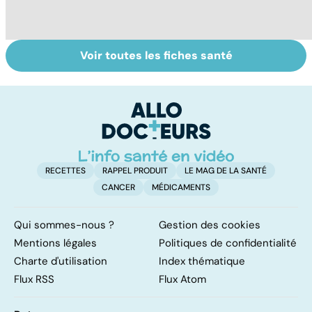
Voir toutes les fiches santé
Troubles de
Tout savoir sur
I
l'érection :
les infections
a
gardez la tête
pulmonaires
fa
haute
d'
RECETTES
RAPPEL PRODUIT
LE MAG DE LA SANTÉ
CANCER
MÉDICAMENTS
Qui sommes-nous ?
Gestion des cookies
Mentions légales
Politiques de confidentialité
Charte d'utilisation
Index thématique
Flux RSS
Flux Atom