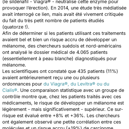
(le sildénafil - Viagra® - neutralise cette enzyme pour
provoquer l’érection). En 2014, une étude très médiatisée
avait interrogé ce lien, mais avait été vivement critiquée
du fait du très petit nombre de patients étudiés
(quatorze !).
Afin de déterminer si les patients utilisant ces traitements
avaient bel et bien un risque accru de développer un
mélanome, des chercheurs suédois et nord-américains
ont analysé le dossier médical de 4.065 patients
(essentiellement à peau blanche) diagnostiqués pour
mélanome.
Les scientifiques ont constaté que 435 patients (11%)
avaient antérieurement reçu une ou plusieurs
ordonnances pour
du Viagra®, du Levitra® ou du
Cialis®
. Une comparaison statistique avec un groupe de
contrôle montre que, chez les patients traités avec ces
médicaments, le risque de développer un mélanome est
légèrement - mais significativement - supérieur. Ce sur-
risque est évalué entre +8% et +36%. Les chercheurs
ont également observé une petite corrélation entre ces
molécules et un risque accru (+19%) de carcinome