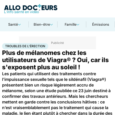
Santé
Bien-être
Famille
Émissions
Accueil
Santé
Maladies
Cancer
Troubles de l'érection
TROUBLES DE L'ÉRECTION
Plus de mélanomes chez les
utilisateurs de Viagra® ? Oui, car ils
s'exposent plus au soleil !
Les patients qui utilisent des traitements contre
l'impuissance sexuelle tels que le sildénafil (Viagra®)
présentent bien un risque légèrement accru de
mélanome, selon une étude publiée ce 23 juin destiné à
confirmer des travaux antérieurs. Mais les chercheurs
mettent en garde contre les conclusions hâtives : ce
n’est vraisemblablement pas le traitement qui cause la
maladie, le lien étant plutôt à chercher dans la durée des