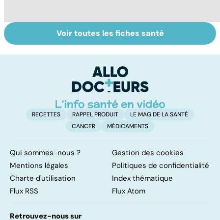
Voir toutes les fiches santé
Tout savoir sur le
Staphylocoque
M
cerveau
doré : une
c
bactérie sous
surveillance
RECETTES
RAPPEL PRODUIT
LE MAG DE LA SANTÉ
CANCER
MÉDICAMENTS
Qui sommes-nous ?
Gestion des cookies
Mentions légales
Politiques de confidentialité
Charte d'utilisation
Index thématique
Flux RSS
Flux Atom
Retrouvez-nous sur