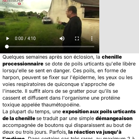
Quelques semaines après son éclosion, la
chenille
processionnaire
se dote de poils urticants qu'elle libère
lorsqu'elle se sent en danger. Ces poils, en forme de
harpon, peuvent se fixer sur l'épiderme, les yeux ou les
voies respiratoires de quiconque s'approche de
l'insecte. Il suffit alors de se gratter pour qu'ils se
cassent et diffusent dans l'organisme une protéine
toxique appelée thaumétopoéine.
La plupart du temps, une
exposition aux poils urticants
de la chenille
se traduit par une simple
démangeaison
accompagnée de boutons qui disparaissent au bout de
deux ou trois jours. Parfois,
la réaction va jusqu'à
l'œdème
. Dans certains cas très rares, au maximum 2 à