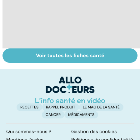
Voir toutes les fiches santé
Conjonctivite,
Faites un pied de
Al
kératite, uvéite :
nez à la rhinite
al
attention les
d
yeux !
l'
RECETTES
RAPPEL PRODUIT
LE MAG DE LA SANTÉ
CANCER
MÉDICAMENTS
Qui sommes-nous ?
Gestion des cookies
Mentions légales
Politiques de confidentialité