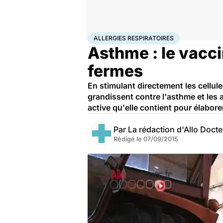
Accueil
Santé
Maladies
Allergies respiratoires
ALLERGIES RESPIRATOIRES
Asthme : le vacci
fermes
En stimulant directement les cellul
grandissent contre l'asthme et les 
active qu'elle contient pour élabore
Par
La rédaction d'Allo Doct
Rédigé le
07/09/2015