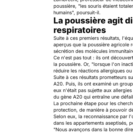
poussière, "
les souris étaient total
humains
", poursuit-il.
La poussière agit d
respiratoires
Suite à ces premiers résultats, l'é
aperçus que la poussière agricole r
sécrétion des molécules immunitaire
Ce n'est pas tout : ils ont découver
la poussière. Or, "
lorsque l'on inac
réduire les réactions allergiques o
Suite à ces résultats prometteurs su
A20. Puis, ils ont examiné un group
eux n'était pas sujette aux allergies
du gène A20 qui entraîne une défai
La prochaine étape pour les cherche
protection, de manière à pouvoir d
Selon eux, la reconnaissance par l'
dans les appartements aseptisés, pou
"
Nous avançons dans la bonne direct