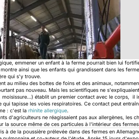
ogique, emmener un enfant à la ferme pourrait bien lui fortif
montre ainsi que les enfants qui grandissent dans les ferm
ère qui s'y trouve.
sent au milieu des bottes de foins et des animaux, notammen
pourtant pas nouveau. Mais les scientifiques ne s'expliquaie
, moisissure…) établit un premier contact avec le corps, il in
qui tapisse les voies respiratoires. Ce contact peut entraî
e : c'est la
rhinite allergique
.
s d'agriculteurs ne réagissaient pas aux allergènes, les c
r la source même de ces particules à l'intérieur des fermes 
s à de la poussière prélevée dans des fermes en Allemagne
pulmonaire et co-auteur de l'étude. Après 15 jours d'expos