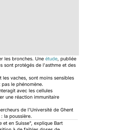
ier les bronches. Une
étude
, publiée
es sont protégés de l'asthme et des
t les vaches, sont moins sensibles
nt pas le phénomène.
teragit avec les cellules
ner une réaction immunitaire
hercheurs de l'Université de Ghent
: la poussière.
 et en Suisse
", explique Bart
ition à de faibles doses de