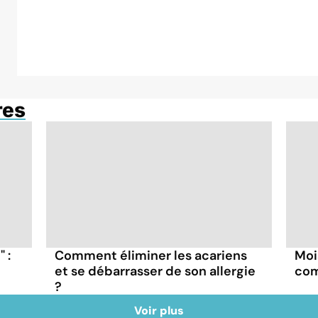
res
 :
Comment éliminer les acariens
Moi
et se débarrasser de son allergie
com
?
Voir plus