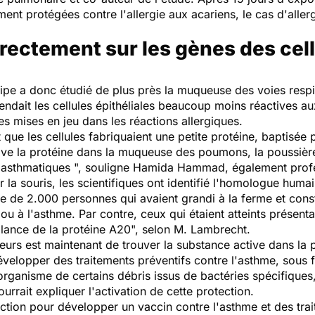
ement protégées contre l'allergie aux acariens, le cas d'aller
irectement sur les gènes des cel
quipe a donc étudié de plus près la muqueuse des voies respi
endait les cellules épithéliales beaucoup moins réactives au
s mises en jeu dans les réactions allergiques.
t que les cellules fabriquaient une petite protéine, baptisée
tive la protéine dans la muqueuse des poumons, la poussièr
u asthmatiques
", souligne Hamida Hammad, également profes
r la souris, les scientifiques ont identifié l'homologue huma
e de 2.000 personnes qui avaient grandi à la ferme et cons
 ou à l'asthme. Par contre, ceux qui étaient atteints présenta
llance de la protéine A20
", selon M. Lambrecht.
urs est maintenant de trouver la substance active dans la 
évelopper des traitements préventifs contre l'asthme, sous
organisme de certains débris issus de bactéries spécifiques
rrait expliquer l'activation de cette protection.
ion pour développer un vaccin contre l'asthme et des traite