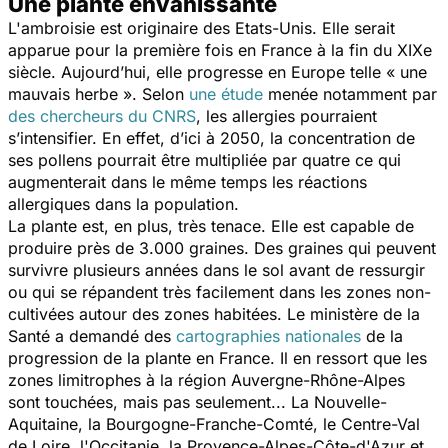
Une plante envahissante
L'ambroisie est originaire des Etats-Unis. Elle serait
apparue pour la première fois en France à la fin du XIXe
siècle. Aujourd’hui, elle progresse en Europe telle « une
mauvais herbe ». Selon
une étude
menée notamment par
des chercheurs du CNRS
, les allergies pourraient
s’intensifier. En effet, d’ici à 2050, la concentration de
ses pollens pourrait être multipliée par quatre ce qui
augmenterait dans le même temps les réactions
allergiques dans la population.
La plante est, en plus, très tenace. Elle est capable de
produire près de 3.000 graines. Des graines qui peuvent
survivre plusieurs années dans le sol avant de ressurgir
ou qui se répandent très facilement dans les zones non-
cultivées autour des zones habitées. Le ministère de la
Santé a demandé des
cartographies nationales
de la
progression de la plante en France. Il en ressort que les
zones limitrophes à la région Auvergne-Rhône-Alpes
sont touchées, mais pas seulement... La Nouvelle-
Aquitaine, la Bourgogne-Franche-Comté, le Centre-Val
de Loire, l'Occitanie, la Provence-Alpes-Côte-d'Azur et