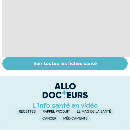
Voir toutes les fiches santé
Conjonctivite,
Faites un pied de
Al
kératite, uvéite :
nez à la rhinite
al
attention les
d
yeux !
l'
RECETTES
RAPPEL PRODUIT
LE MAG DE LA SANTÉ
CANCER
MÉDICAMENTS