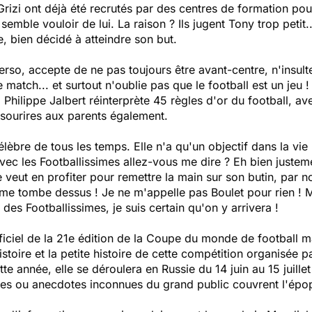
rizi ont déjà été recrutés par des centres de formation pou
emble vouloir de lui. La raison ? Ils jugent Tony trop petit.
e, bien décidé à atteindre son but.
perso, accepte de ne pas toujours être avant-centre, n'insult
 match... et surtout n'oublie pas que le football est un jeu !
 Philippe Jalbert réinterprète 45 règles d'or du football, av
 sourires aux parents également.
élèbre de tous les temps. Elle n'a qu'un objectif dans la vie
avec les Footballissimes allez-vous me dire ? Eh bien justem
le veut en profiter pour remettre la main sur son butin, par n
a me tombe dessus ! Je ne m'appelle pas Boulet pour rien ! M
 des Footballissimes, je suis certain qu'on y arrivera !
ciel de la 21e édition de la Coupe du monde de football masc
’histoire et la petite histoire de cette compétition organisée 
tte année, elle se déroulera en Russie du 14 juin au 15 juill
ques ou anecdotes inconnues du grand public couvrent l'épo