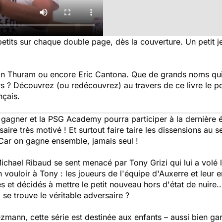
etits sur chaque double page, dès la couverture. Un petit j
lian Thuram ou encore Eric Cantona. Que de grands noms qui
 ? Découvrez (ou redécouvrez) au travers de ce livre le por
nçais.
 gagner et la PSG Academy pourra participer à la dernière 
saire très motivé ! Et surtout faire taire les dissensions au 
 Car on gagne ensemble, jamais seul !
Michael Ribaud se sent menacé par Tony Grizi qui lui a volé 
n vouloir à Tony : les joueurs de l'équipe d'Auxerre et leur
 et décidés à mettre le petit nouveau hors d'état de nuire..
se trouve le véritable adversaire ?
zmann, cette série est destinée aux enfants – aussi bien gar