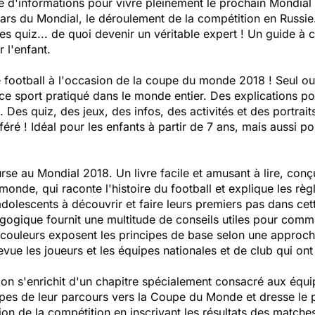
 d'informations pour vivre pleinement le prochain Mondial e
stars du Mondial, le déroulement de la compétition en Russie.
es quiz... de quoi devenir un véritable expert ! Un guide à 
 l'enfant.
e football à l'occasion de la coupe du monde 2018 ! Seul ou
ce sport pratiqué dans le monde entier. Des explications p
. Des quiz, des jeux, des infos, des activités et des portrai
féré ! Idéal pour les enfants à partir de 7 ans, mais aussi p
urse au Mondial 2018. Un livre facile et amusant à lire, con
 monde, qui raconte l'histoire du football et explique les règ
 adolescents à découvrir et faire leurs premiers pas dans cett
gogique fournit une multitude de conseils utiles pour comme
de couleurs exposent les principes de base selon une approc
revue les joueurs et les équipes nationales et de club qui ont 
on s'enrichit d'un chapitre spécialement consacré aux équip
pes de leur parcours vers la Coupe du Monde et dresse le po
tion de la compétition en inscrivant les résultats des matc