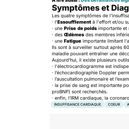
Symptômes et Diag
Les quatre symptômes de l'insuffis
· l'
Essoufflement
à l'effort et/ou s
· une
Prise
de poids
importante et 
· des
Œdèmes
des membres inférie
· une
Fatigue
importante limitant l'
Ils sont à surveiller surtout après
maladie pouvant entraîner une déco
Aujourd’hui, il existe plusieurs outi
· l'électrocardiogramme est indispe
· l’échocardiographie Doppler perme
· l’auscultation pulmonaire et l’ex
· la prise de sang est importante p
proBNP) sont recherchés.
· enfin, l’IRM cardiaque, la coron
INSUFFISANCE CARDIAQUE
COEUR
A