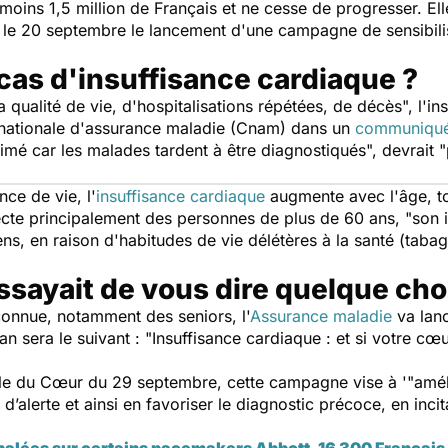
moins 1,5 million de Français et ne cesse de progresser. El
 le 20 septembre le lancement d'une campagne de sensibili
as d'insuffisance cardiaque ?
a qualité de vie, d'hospitalisations répétées, de décès
", l'i
e nationale d'assurance maladie (Cnam) dans un
communiqu
imé car les malades tardent à être diagnostiqués
", devrait "
ce de vie, l'
insuffisance cardiaque
augmente avec l'âge, to
fecte principalement des personnes de plus de 60 ans, "
son 
, en raison d'habitudes de vie délétères à la santé (tabagi
essayait de vous dire quelque cho
connue, notamment des seniors, l'
Assurance maladie
va lan
an sera le suivant : "
Insuffisance cardiaque : et si votre cœ
le du Cœur du 29 septembre, cette campagne vise à '"
amél
d’alerte et ainsi en favoriser le diagnostic précoce, en incit
nalées sur certains pacemakers Abbott, 16 300 Françai