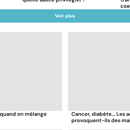
coe
Voir plus
s quand on mélange
Cancer, diabète... Les a
provoquent-ils des ma