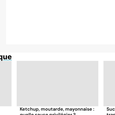
aque
Ketchup, moutarde, mayonnaise :
Suc
quelle sauce privilégier ?
tra