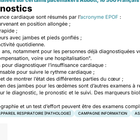
nostics
ance cardiaque sont résumés par l’
acronyme EPOF
:
urvenant en position allongée ;
rapide ;
urs avec jambes et pieds gonflés ;
activité quotidienne.
 60 ans, notamment pour les personnes déjà diagnostiquées vu
mpensation, voire une hospitalisation
".
ls pour diagnostiquer l’insuffisance cardiaque :
nsable pour suivre le rythme cardiaque ;
t de montrer l’état des différentes parties du cœur ;
amen des jambes pour les œdèmes sont d’autres examens à ré
our le diagnostic, le pronostic et le suivi. Des marqueurs bi
arographie et un test d’effort peuvent être des examens com
PPAREIL RESPIRATOIRE [PATHOLOGIE]
CAMPAGNE INFORMATION
AS