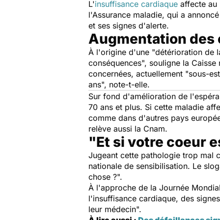
L'
insuffisance cardiaque
affecte au 
l'Assurance maladie, qui a annoncé
et ses signes d'alerte.
Augmentation des c
À l'origine d'une "
détérioration de l
conséquences
", souligne la Caiss
concernées, actuellement "
sous-est
ans
", note-t-elle.
Sur fond d'amélioration de l'espéran
70 ans et plus. Si cette maladie af
comme dans d'autres pays européens
relève aussi la Cnam.
"Et si votre coeur 
Jugeant cette pathologie trop mal 
nationale de sensibilisation. Le slog
chose
?
".
À l'approche de la Journée Mondia
l'insuffisance cardiaque, des signes 
leur médecin
".
À lire aussi
:
Des défaillances sig