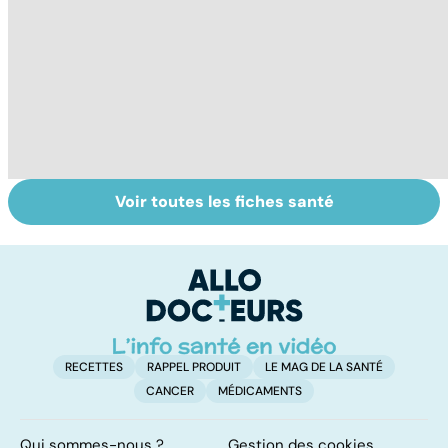
Voir toutes les fiches santé
Tout savoir sur
Votre santé en
M
les virus
vacances
ér
c
r
RECETTES
RAPPEL PRODUIT
LE MAG DE LA SANTÉ
CANCER
MÉDICAMENTS
Qui sommes-nous ?
Gestion des cookies