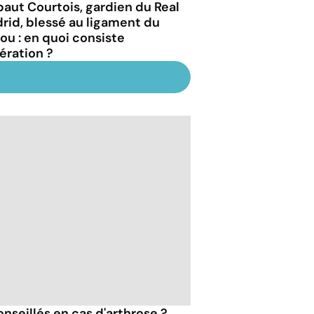
baut Courtois, gardien du Real
rid, blessé au ligament du
ou : en quoi consiste
pération ?
onseillés en cas d'arthrose ?