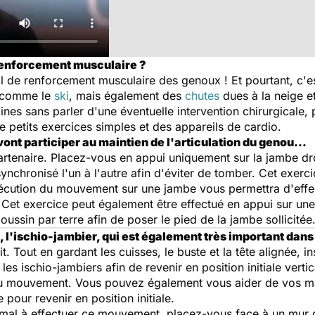
 renforcement musculaire ?
ail de renforcement musculaire des genoux ! Et pourtant, c
e comme le
ski
, mais également des
chutes
dues à la neige et
nes sans parler d'une éventuelle intervention chirurgicale,
 petits exercices simples et des appareils de cardio.
vont participer au maintien de l'articulation du genou
…
artenaire. Placez-vous en appui uniquement sur la jambe dr
synchronisé l'un à l'autre afin d'éviter de tomber. Cet exerci
exécution du mouvement sur une jambe vous permettra d'effe
). Cet exercice peut également être effectué en appui sur un
ussin par terre afin de poser le pied de la jambe sollicitée
l'ischio-jambier, qui est également très important dans l
. Tout en gardant les cuisses, le buste et la tête alignée, in
 les ischio-jambiers afin de revenir en position initiale vert
 du mouvement. Vous pouvez également vous aider de vos m
our revenir en position initiale.
 mal à effectuer ce mouvement, placez-vous face à un mur 