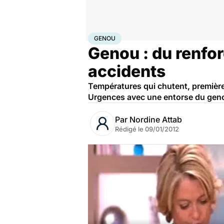
Accueil
Bien-être
Sport santé
Genou
GENOU
Genou : du renfo
accidents
Températures qui chutent, premières
Urgences avec une entorse du geno
Par
Nordine Attab
Rédigé le
09/01/2012