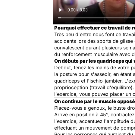
Pourquoi effectuer ce travail de
Très peu d'entre nous font ce trav
accidents lors des sports de gliss
convalescent durant plusieurs semai
du renforcement musculaire avec de
On débute par les quadriceps qui 
Debout, tenez les mains de votre p
la posture pour s'asseoir, en étant 
quadriceps et l'ischio-jambier. L'
proprioception (travail d'équilibre
l'exercice, vous pouvez placer un co
On continue par le muscle opposé, 
Placez-vous à genoux, le buste droit
Arrivé en position à 45°, contractez
l'exercice, accentuez l'amplitude
effectuant un mouvement de pompe p
Pour les personnes qui auraient du