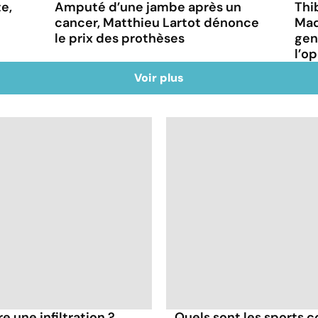
e,
Amputé d’une jambe après un
Thi
cancer, Matthieu Lartot dénonce
Mad
le prix des prothèses
gen
l’o
Voir plus
e une infiltration ?
Quels sont les sports c