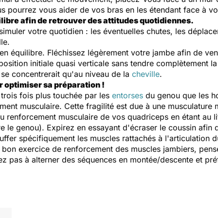
pourrez vous aider de vos bras en les étendant face à vou
libre afin de retrouver des attitudes quotidiennes.
imuler votre quotidien : les éventuelles chutes, les déplac
le.
en équilibre. Fléchissez légèrement votre jambe afin de ve
position initiale quasi verticale sans tendre complètement l
ne se concentrerait qu'au niveau de la
cheville
.
 optimiser sa préparation !
trois fois plus touchée par les
entorses
du genou que les h
ement musculaire. Cette fragilité est due à une musculatur
 renforcement musculaire de vos quadriceps en étant au li
re le genou). Expirez en essayant d'écraser le coussin afin 
auffer spécifiquement les muscles rattachés à l'articulation
rès bon exercice de renforcement des muscles jambiers, pens
tez pas à alterner des séquences en montée/descente et pré