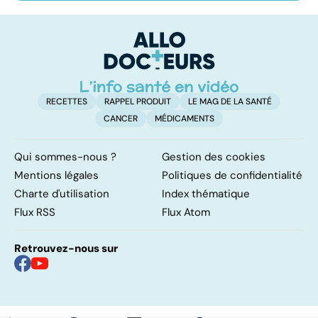
les infections
amygdales : que
le
pulmonaires
faire en cas
l'
d'angine ?
RECETTES
RAPPEL PRODUIT
LE MAG DE LA SANTÉ
CANCER
MÉDICAMENTS
Qui sommes-nous ?
Gestion des cookies
Mentions légales
Politiques de confidentialité
Charte d'utilisation
Index thématique
Flux RSS
Flux Atom
Retrouvez-nous sur