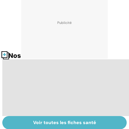
Nos fiches santé
Voir toutes les fiches santé
Tout savoir sur
Inflammation des
Su