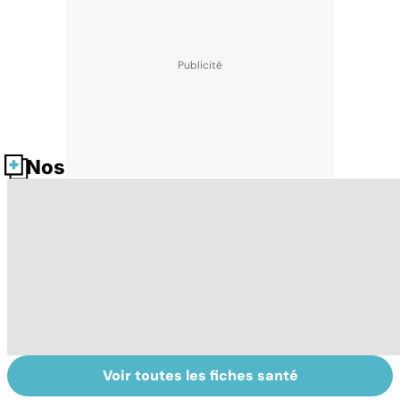
Nos fiches santé
Voir toutes les fiches santé
Gynéco : un suivi
Sexualité,
A