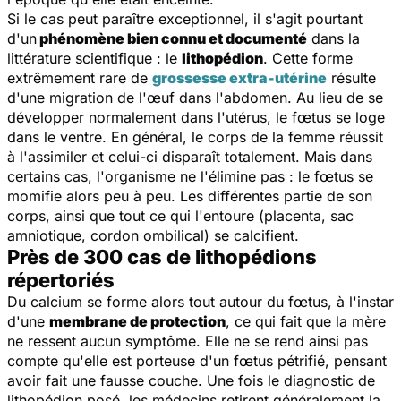
Si le cas peut paraître exceptionnel, il s'agit pourtant
d'un
phénomène bien connu et documenté
dans la
littérature scientifique : le
lithopédion
. Cette forme
extrêmement rare de
grossesse extra-utérine
résulte
d'une migration de l'œuf dans l'abdomen. Au lieu de se
développer normalement dans l'utérus, le fœtus se loge
dans le ventre. En général, le corps de la femme réussit
à l'assimiler et celui-ci disparaît totalement. Mais dans
certains cas, l'organisme ne l'élimine pas : le fœtus se
momifie alors peu à peu. Les différentes partie de son
corps, ainsi que tout ce qui l'entoure (placenta, sac
amniotique, cordon ombilical) se calcifient.
Près de 300 cas de lithopédions
répertoriés
Du calcium se forme alors tout autour du fœtus, à l'instar
d'une
membrane de protection
, ce qui fait que la mère
ne ressent aucun symptôme. Elle ne se rend ainsi pas
compte qu'elle est porteuse d'un fœtus pétrifié, pensant
avoir fait une fausse couche. Une fois le diagnostic de
lithopédion posé, les médecins retirent généralement la