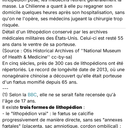
masse. La Chilienne a quant à elle pu regagner son
domicile quelques heures après son hospitalisation, sans
qu'on ne l'opère, ses médecins jugeant la chirurgie trop
risquée.
Détail d'un lithopédion conservé par les archives
médicales militaires des États-Unis. Celui-ci est resté 55
ans dans le ventre de sa porteuse.
(Source : Otis Historical Archives of ''National Museum
of Health & Medicine'' cc-by-sa)
En cinq siècles, près de 300 cas de lithopédions ont été
répertoriés. Le record de longévité date de 2013, où une
nonagénaire chinoise a découvert qu'elle était porteuse
d'un fœtus momifié depuis 65 ans.
---
(1) Selon la
BBC
, elle ne se serait faite recensée qu'à
l'âge de 17 ans.
Il existe
trois formes de
lithopédion
:
- le
"lithopédion vrai"
: le fœtus se calcifie
progressivement de manière directe, sans ses "annexes
fœtales" (placenta, sac amniotique, cordon ombilical) ;