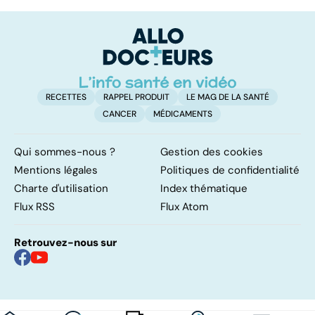
pour la vie
infertilité et
c
PMA, des liens
el
étroits
RECETTES
RAPPEL PRODUIT
LE MAG DE LA SANTÉ
CANCER
MÉDICAMENTS
Qui sommes-nous ?
Gestion des cookies
Mentions légales
Politiques de confidentialité
Charte d'utilisation
Index thématique
Flux RSS
Flux Atom
Retrouvez-nous sur