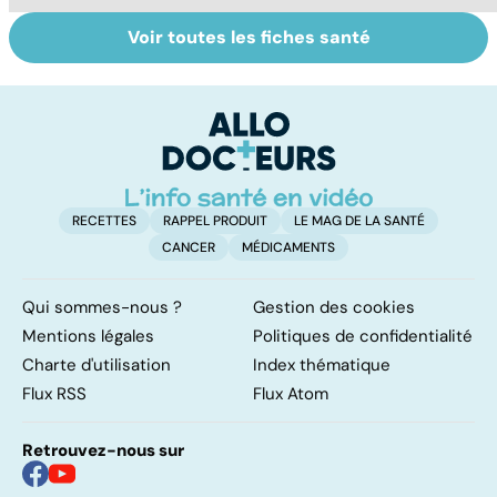
Voir toutes les fiches santé
Tout savoir sur
Inflammation des
Su
les infections
amygdales : que
le
pulmonaires
faire en cas
l'
d'angine ?
RECETTES
RAPPEL PRODUIT
LE MAG DE LA SANTÉ
CANCER
MÉDICAMENTS
Qui sommes-nous ?
Gestion des cookies
Mentions légales
Politiques de confidentialité
Charte d'utilisation
Index thématique
Flux RSS
Flux Atom
Retrouvez-nous sur