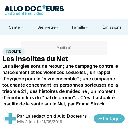
Santé
Bien-être
Famille
Émissions
Accueil
Santé
Insolite
INSOLITE
Les insolites du Net
Les allergies sont de retour ; une campagne contre le
harcèlement et les violences sexuelles ; un rappel
d'hygiène pour le "vivre ensemble" ; une campagne
touchante concernant les personnes porteuses de la
trisomie 21 ; des histoires de médecine ; un moment
d'émotion lors du "bal de promo"... C'est l'actualité
insolite de la santé sur le Net, par Emma Strack.
Par
La rédaction d'Allo Docteurs
Partager
Mis à jour le
11/05/2018