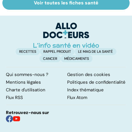
Voir toutes les fiches santé
Parkinson :
Pesticides :
To
stupeur et
retour au bio ?
le
tremblements
p
RECETTES
RAPPEL PRODUIT
LE MAG DE LA SANTÉ
CANCER
MÉDICAMENTS
Qui sommes-nous ?
Gestion des cookies
Mentions légales
Politiques de confidentialité
Charte d'utilisation
Index thématique
Flux RSS
Flux Atom
Retrouvez-nous sur