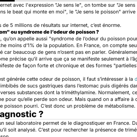
ternet avec l'expression
"Je sens le"
, on tombe sur
"Je sens 
ens le beat qui monte en moi"
, le
"Je sens le poisson"
arrive 
 de 5 millions de résultats sur internet, c’est énorme.
rom" ou syndrome de l’odeur de poisson ?
qu’on appelle aussi "syndrome de l’odeur du poisson pourri"
che moins d’1% de la population. En France, on compte se
é car beaucoup de gens n’osent pas en parler. Généralement
ome précise qu’il arrive que ça se manifeste seulement à l’âg
feste de façon forte et chronique et des formes "partielles"
générée cette odeur de poisson, il faut s’intéresser à la
d
mbibés de sucs gastriques dans l’estomac puis digérés dans
 diverses substances dont la triméthylamine. Normalement, c
me pour qu’elle perde son odeur. Mais quand on a affaire 
 de poisson pourri. C’est donc un problème de métabolisme.
iagnostic ?
un seul laboratoire permet de le diagnostiquer en France. 
u’il soit analysé. C’est pour rechercher la présence de trimét
sson.