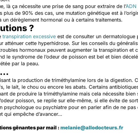
e, là ça nécessite une prise de sang pour extraire de l’
ADN
s plus de 90% des cas, une mutation génétique est à l’orig
à un dérèglement hormonal ou à certains traitements.
lutions ?
de
transpiration excessive
est de consulter un dermatologue p
r atténuer cette hyperhidrose. Sur les conseils du généralis
 troubles hormonaux peuvent augmenter la transpiration et c
nd le syndrome de l’odeur de poisson est bel et bien décel
rétée par la peau.
e…
vorisant la production de triméthylamine lors de la digestion.
s, le lait, le chou ou encore les abats. Certains antibiotique
ant de produire la triméthylamine mais cela nécessite bien sû
odeur poisson, se replie sur elle-même, si elle évite de sor
un psychologue ou psychiatre pour en parler afin de ne pas 
 et qui empêche d’avancer…
tions gênantes par mail :
melanie@allodocteurs.fr