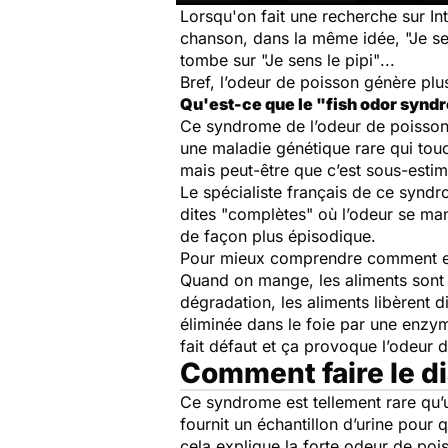
Lorsqu'on fait une recherche sur In
chanson, dans la même idée,
"Je s
tombe sur
"Je sens le pipi"
...
Bref, l’odeur de poisson génère plus
Qu'est-ce que le "fish odor synd
Ce syndrome de l’odeur de poisson, 
une maladie génétique rare qui tou
mais peut-être que c’est sous-estim
Le spécialiste français de ce syndr
dites "complètes" où l’odeur se mani
de façon plus épisodique.
Pour mieux comprendre comment est 
Quand on mange, les aliments sont i
dégradation, les aliments libèrent
éliminée dans le foie par une enzy
fait défaut et ça provoque l’odeur
Comment faire le d
Ce syndrome est tellement rare qu’
fournit un échantillon d’urine pour q
cela explique la forte odeur de poi