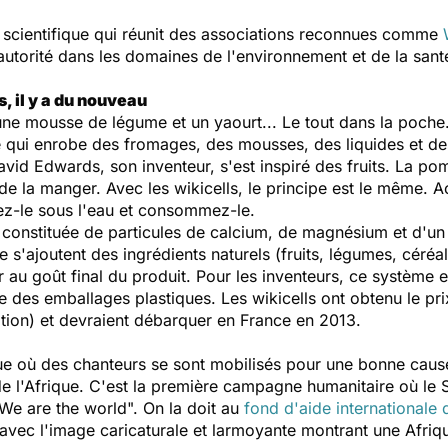
é scientifique qui réunit des associations reconnues comme
nt autorité dans les domaines de l'environnement et de la 
, il y a du nouveau
 une mousse de légume et un yaourt... Le tout dans la poche
e qui enrobe des fromages, des mousses, des liquides et des
avid Edwards, son inventeur, s'est inspiré des fruits. La po
 de la manger. Avec les wikicells, le principe est le même. A
ez-le sous l'eau et consommez-le.
, constituée de particules de calcium, de magnésium et d'u
le s'ajoutent des ingrédients naturels (fruits, légumes, céréa
r au goût final du produit. Pour les inventeurs, ce système e
tie des emballages plastiques. Les wikicells ont obtenu le pr
ation) et devraient débarquer en France en 2013.
e où des chanteurs se sont mobilisés pour une bonne caus
 de l'Afrique. C'est la première campagne humanitaire où le 
We are the world
". On la doit au
fond d'aide internationale d
avec l'image caricaturale et larmoyante montrant une Afriqu