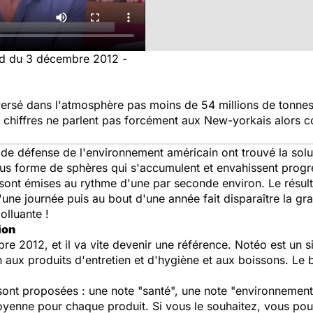
d du 3 décembre 2012 -
versé dans l'atmosphère pas moins de 54 millions de tonn
chiffres ne parlent pas forcément aux New-yorkais alors co
 de défense de l'environnement américain ont trouvé la solut
s forme de sphères qui s'accumulent et envahissent prog
 sont émises au rythme d'une par seconde environ. Le résulta
une journée puis au bout d'une année fait disparaître la gr
olluante !
ion
re 2012, et il va vite devenir une référence. Notéo est un s
n aux produits d'entretien et d'hygiène et aux boissons. Le b
ont proposées : une note "santé", une note "environnement"
yenne pour chaque produit. Si vous le souhaitez, vous pouve