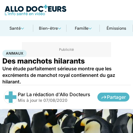
Santé
Bien-être
Famille
Émissions
Accueil
Bien-être
Animaux
Animaux
ANIMAUX
Des manchots hilarants
Une étude parfaitement sérieuse montre que les
excréments de manchot royal contiennent du gaz
hilarant.
Par
La rédaction d'Allo Docteurs
Partager
Mis à jour le
07/08/2020