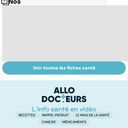
Nos fiches santé
Voir toutes les fiches santé
Tout savoir sur
Inflammation des
Su
les infections
amygdales : que
le
pulmonaires
faire en cas
l'
d'angine ?
RECETTES
RAPPEL PRODUIT
LE MAG DE LA SANTÉ
CANCER
MÉDICAMENTS