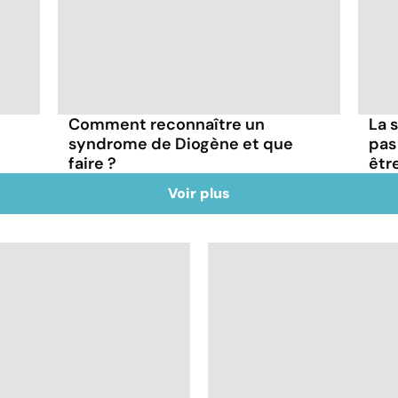
Comment reconnaître un
La s
syndrome de Diogène et que
pas
faire ?
êtr
Voir plus