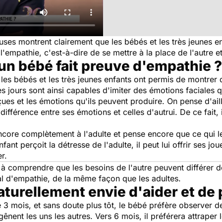
es montrent clairement que les bébés et les très jeunes en
'empathie, c'est-à-dire de se mettre à la place de l'autre 
un bébé fait preuve d'empathie ?
 les bébés et les très jeunes enfants ont permis de montre
 jours sont ainsi capables d'imiter des émotions faciales qu
çues et les émotions qu'ils peuvent produire. On pense d'ail
a différence entre ses émotions et celles d'autrui. De ce fait
 encore complètement à l'adulte et pense encore que ce qui l
nfant perçoit la détresse de l'adulte, il peut lui offrir ses 
r.
 comprendre que les besoins de l'autre peuvent différer des
l d'empathie, de la même façon que les adultes.
aturellement envie d'aider et de 
 3 mois, et sans doute plus tôt, le bébé préfère observer d
ênent les uns les autres. Vers 6 mois, il préférera attraper