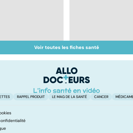
Voir toutes les fiches santé
Vivre après un
Les aidants familiaux
cancer
aussi ont besoin
d'aide
ETTES
RAPPEL PRODUIT
LE MAG DE LA SANTÉ
CANCER
MÉDICAM
ookies
onfidentialité
que