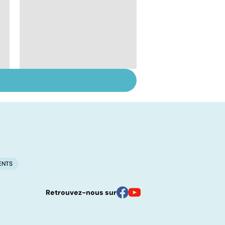
Timidité : ça se
soigne ?
ENTS
Retrouvez-nous sur