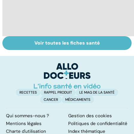
Voir toutes les fiches santé
Allaiter : ça ne
Tout savoir sur
I
coule pas de
les infections
a
source !
pulmonaires
fa
d'
RECETTES
RAPPEL PRODUIT
LE MAG DE LA SANTÉ
CANCER
MÉDICAMENTS
Qui sommes-nous ?
Gestion des cookies
Mentions légales
Politiques de confidentialité
Charte d'utilisation
Index thématique