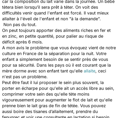
car la composition du lait varie dans la journée. Un bébé
tètera bien lorsqu’il sera prêt à téter. On voit des
difficultés venir quand l'enfant est forcé. Il vaut mieux
allaiter à l'éveil de l'enfant et non "à la demande".
Non pas du tout.
On peut toujours apporter des aliments riches en fer et
en zinc, en petite quantité, pour palier au risque de
déficit après 6 mois.
A mon avis le problème que vous évoquez vient de notre
culture en France de la séparation pour la nuit. Votre
enfant a simplement besoin de se sentir près de vous
pour sa sécurité. Dans les pays où il est courant que la
mère dorme avec son enfant tant qu'elle
allaite
, ceci
n'est pas un problème.
Peut être faut il lui proposer le sein plus souvent, la
porter en écharpe pour qu'elle ait un accès libre au sein,
comprimer votre sein des qu'elle tète moins
vigoureusement pour augmenter le flot de lait et qu'elle
prenne bien le lait gras de fin de tétée. Vous pouvez
aussi boire des tisanes d’allaitement, prendre du
fenugrec et voir une consultante en lactation si besoin.