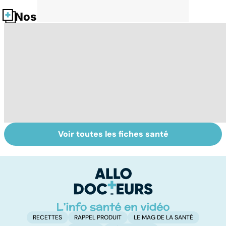
Nos fiches santé
Voir toutes les fiches santé
Tout savoir sur
Inflammation des
Su
les infections
amygdales : que
le
pulmonaires
faire en cas
l'
d'angine ?
RECETTES
RAPPEL PRODUIT
LE MAG DE LA SANTÉ