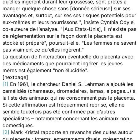
qu’elles ingèrent durant leur grossesse, sont prêtes à
manger quelque chose sans [donnée sérieuse] sur ses
avantages et, surtout, sur ses ses risques potentiels pour
eux-mêmes et leurs nourrissons ",
insiste Cynthia Coyle,
co-auteure de l’analyse.
"[Aux Etats-Unis], il n'existe pas
de réglementation sur la façon dont le placenta est
stocké et préparé", poursuit-elle. "Les femmes ne savent
pas vraiment ce qu'elles ingèrent."
La question de l’interaction éventuelle du placenta avec
des médicaments que pourraient ingérer les jeunes
mères est également "non élucidée".
[nextpage]
[1]
En 1961, le chercheur Daniel S. Lehrman a ajouté les
camélidés (chameaux, dromadaires, lamas, alpagas…) à
la liste des animaux qui ne consomment pas le placenta.
Si cette affirmation est fréquemment reprise, elle ne
semble toutefois pas été confirmée par d’autres
spécialistes – notamment concernant les animaux non
domestiqués.
[2]
Mark Kristal rapporte en revanche des cultes autour
du placenta : totems, enterrements rituels, préservation