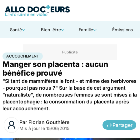
Santé
Bien-être
Famille
Émissions
Accueil
Famille
Grossesse
Accouchement
ACCOUCHEMENT
Manger son placenta : aucun
bénéfice prouvé
"Si tant de mammifères le font - et même des herbivores
- pourquoi pas nous ?" Sur la base de cet argument
"naturaliste", de nombreuses femmes se sont mises à la
placentophagie : la consommation du placenta après
leur accouchement.
Par
Florian Gouthière
Partager
Mis à jour le
15/06/2015