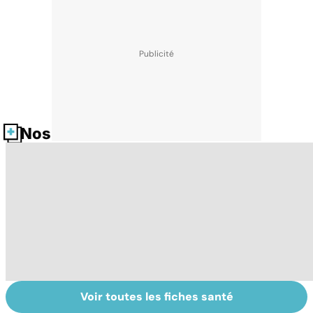
Nos fiches santé
Voir toutes les fiches santé
Post-partum : un
Gynéco : un suivi
Se