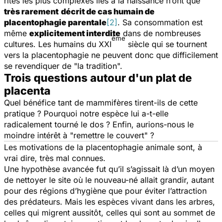
rites les plus complexes liés à la naissance n’ont que
très rarement
décrit de cas humain de
placentophagie parentale
[2]
. Sa consommation est
même
explicitement interdite
dans de nombreuses
ème
cultures. Les humains du XXI
siècle qui se tournent
vers la placentophagie ne peuvent donc que difficilement
se revendiquer de "la tradition".
Trois questions autour d'un plat de
placenta
Quel bénéfice tant de mammifères tirent-ils de cette
pratique ? Pourquoi notre espèce lui a-t-elle
radicalement tourné le dos ? Enfin, aurions-nous le
moindre intérêt à "remettre le couvert" ?
Les motivations de la placentophagie animale sont, à
vrai dire, très mal connues.
Une hypothèse avancée fut qu’il s’agissait là d’un moyen
de nettoyer le site où le nouveau-né allait grandir, autant
pour des régions d’hygiène que pour éviter l’attraction
des prédateurs. Mais les espèces vivant dans les arbres,
celles qui migrent aussitôt, celles qui sont au sommet de