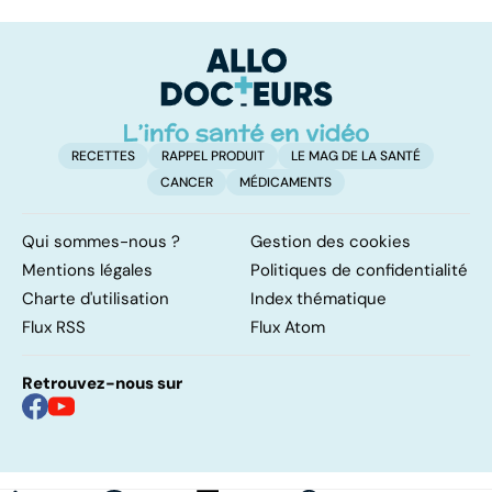
bouleversement
pour la vie
in
après la
P
naissance
ét
RECETTES
RAPPEL PRODUIT
LE MAG DE LA SANTÉ
CANCER
MÉDICAMENTS
Qui sommes-nous ?
Gestion des cookies
Mentions légales
Politiques de confidentialité
Charte d'utilisation
Index thématique
Flux RSS
Flux Atom
Retrouvez-nous sur