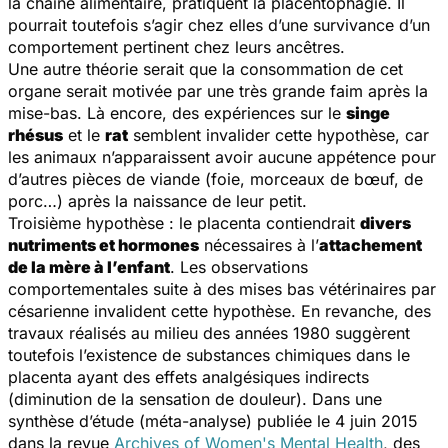
la chaîne alimentaire, pratiquent la placentophagie. Il
pourrait toutefois s’agir chez elles d’une survivance d’un
comportement pertinent chez leurs ancêtres.
Une autre théorie serait que la consommation de cet
organe serait motivée par une très grande faim après la
mise-bas. Là encore, des expériences sur le
singe
rhésus
et le
rat
semblent invalider cette hypothèse, car
les animaux n’apparaissent avoir aucune appétence pour
d’autres pièces de viande (foie, morceaux de bœuf, de
porc…) après la naissance de leur petit.
Troisième hypothèse : le placenta contiendrait
divers
nutriments et hormones
nécessaires à l’
attachement
de la mère à l’enfant
. Les observations
comportementales suite à des mises bas vétérinaires par
césarienne invalident cette hypothèse. En revanche, des
travaux réalisés au milieu des années 1980 suggèrent
toutefois l’existence de substances chimiques dans le
placenta ayant des effets analgésiques indirects
(diminution de la sensation de douleur). Dans une
synthèse d’étude (méta-analyse) publiée le 4 juin 2015
dans la revue
Archives of Women's Mental Health
, des