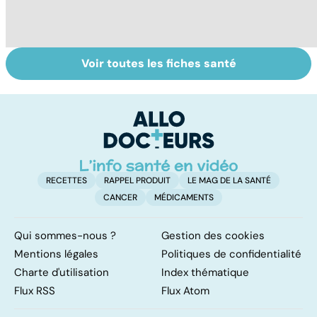
Voir toutes les fiches santé
Tout savoir sur
Covid-19 : tout
To
les infections
savoir sur la
vi
pulmonaires
maladie
RECETTES
RAPPEL PRODUIT
LE MAG DE LA SANTÉ
CANCER
MÉDICAMENTS
Qui sommes-nous ?
Gestion des cookies
Mentions légales
Politiques de confidentialité
Charte d'utilisation
Index thématique
Flux RSS
Flux Atom