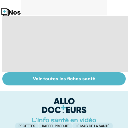
Nos fiches santé
Voir toutes les fiches santé
Staphylocoque
Pneumothorax :
Q
doré : une
quand l'air
c
bactérie sous
s'échappe des
surveillance
poumons
RECETTES
RAPPEL PRODUIT
LE MAG DE LA SANTÉ