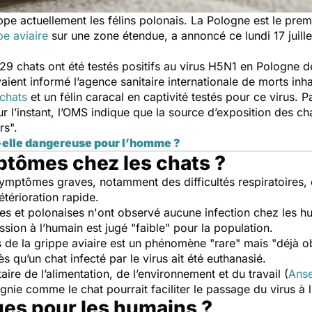
pe actuellement les félins polonais. La Pologne est le prem
pe aviaire
sur une zone étendue, a annoncé ce lundi 17 juille
29 chats ont été testés positifs au virus H5N1 en Pologne 
aient informé l’agence sanitaire internationale de morts inha
chats
et un félin caracal en captivité testés pour ce virus. P
r l’instant, l’OMS indique que la source d’exposition des cha
rs
".
t-elle dangereuse pour l’homme ?
ptômes chez les chats ?
mptômes graves, notamment des difficultés respiratoires, 
térioration rapide.
les et polonaises n'ont observé aucune infection chez les h
ssion à l’humain est jugé "
faible
" pour la population.
s de la grippe aviaire est un phénomène "
rare
" mais "
déjà o
rès qu’un chat infecté par le virus ait été euthanasié.
aire de l’alimentation, de l’environnement et du travail (
Ans
ie comme le chat pourrait faciliter le passage du virus à l
ues pour les humains ?