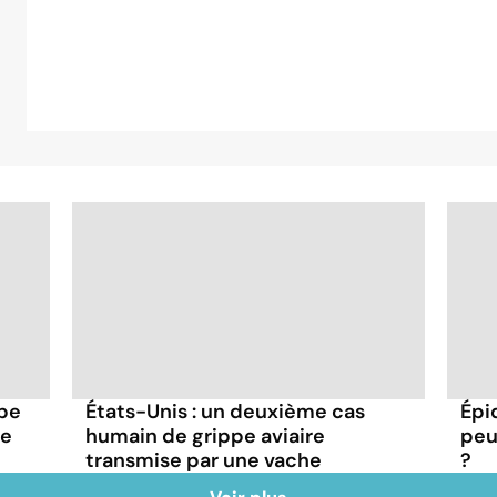
ppe
États-Unis : un deuxième cas
Épi
ée
humain de grippe aviaire
peu
transmise par une vache
?