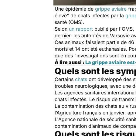
Une épidémie de
grippe aviaire
frap
élevé
" de chats infectés par la
grip
santé (OMS).
Selon
un rapport
publié par l'OMS, 
dernier, les autorités de Varsovie av
Ces animaux faisaient partie de 46
morts et 14 ont été euthanasiés. Pou
que des "
investigations sont en cou
À lire aussi :
La grippe aviaire es
Quels sont les sym
Certains
chats
ont développé des sy
troubles neurologiques, avec une dé
Les agences sanitaires internationa
chats infectés. Le risque de transmi
La contamination des chats au viru
l’Agriculture français en janvier, ap
L'Agence nationale de sécurité sanit
contamination d’animaux de compagn
Quels sont les risq