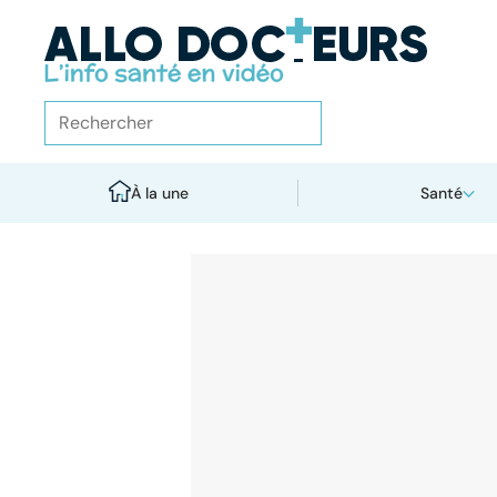
À la une
Santé