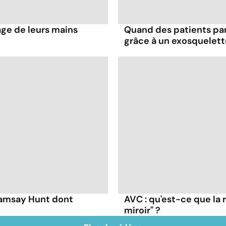
age de leurs mains
Quand des patients pa
grâce à un exosquelett
Ramsay Hunt dont
AVC : qu'est-ce que la 
miroir" ?