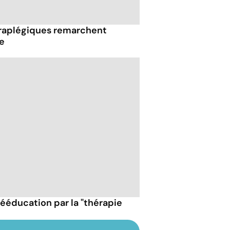
raplégiques remarchent
e
rééducation par la "thérapie