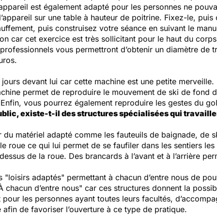
pareil est également adapté pour les personnes ne pouvant
’appareil sur une table à hauteur de poitrine. Fixez-le, puis
ffement, puis construisez votre séance en suivant le manuel 
 car cet exercice est très sollicitant pour le haut du corps
ls professionnels vous permettront d’obtenir un diamètre de 
uros.
ours devant lui car cette machine est une petite merveille. 
machine permet de reproduire le mouvement de ski de fond de
 Enfin, vous pourrez également reproduire les gestes du gol
lic, existe-t-il des structures spécialisées qui travaill
ur du matériel adapté comme les fauteuils de baignade, de sk
 roue ce qui lui permet de se faufiler dans les sentiers les 
essus de la roue. Des brancards à l’avant et à l’arrière perm
"loisirs adaptés" permettant à chacun d’entre nous de pou
 chacun d’entre nous" car ces structures donnent la possibi
et pour les personnes ayant toutes leurs facultés, d’accom
 afin de favoriser l’ouverture à ce type de pratique.