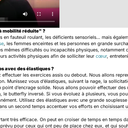
à mobilité réduite" ?
 en fauteuil roulant, les déficients sensoriels… mais égal
se
, les femmes enceintes et les personnes en grande surcha
les mêmes difficultés ou incapacités physiques, notamment da
s activités physiques afin de solliciter leur
cœur
, entreten
ps avec des élastiques ?
z effectuer les exercices assis ou debout. Nous allons repr
n. Munissez vous d’élastiques, suivant la nage, la sollicitat
un point d’encrage solide. Nous allons pouvoir effectuer d
 le butterfly inversé. Si vous évoluez à plusieurs, vous po
tanément. Utilisez des élastiques avec une grande souplesse 
ans un second temps accentuer vos efforts en choisissant un
tant très efficace. On peut en croiser de temps en temps da
t prévu pour ceux qui ont peu de place chez eux, et qui sou