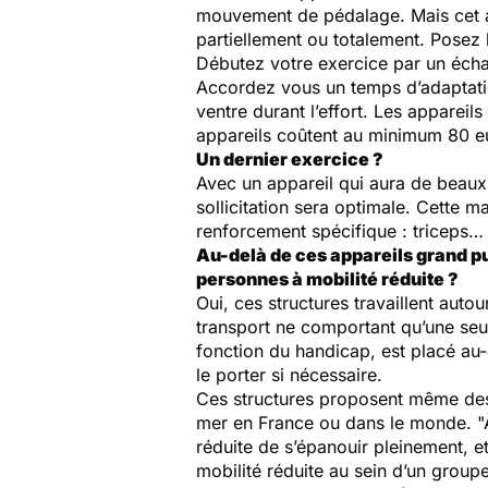
mouvement de pédalage. Mais cet ap
partiellement ou totalement. Posez l
Débutez votre exercice par un échau
Accordez vous un temps d’adaptation
ventre durant l’effort. Les apparei
appareils coûtent au minimum 80 e
Un dernier exercice ?
Avec un appareil qui aura de beaux j
sollicitation sera optimale. Cette 
renforcement spécifique : triceps…
Au-delà de ces appareils grand pub
personnes à mobilité réduite ?
Oui, ces structures travaillent auto
transport ne comportant qu’une seule
fonction du handicap, est placé au-d
le porter si nécessaire.
Ces structures proposent même des 
mer en France ou dans le monde. "À
réduite de s’épanouir pleinement, 
mobilité réduite au sein d’un groupe