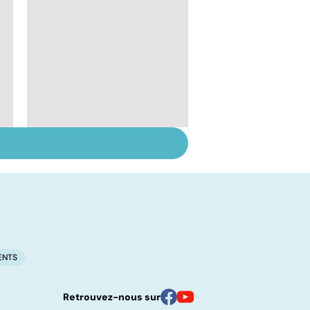
Le lupus, une maladie
complexe
ENTS
Retrouvez-nous sur