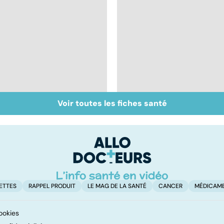
Voir toutes les fiches santé
Inflammation des
Suicide : prévenir le
amygdales : que faire
passage à l'acte
en cas d'angine ?
ETTES
RAPPEL PRODUIT
LE MAG DE LA SANTÉ
CANCER
MÉDICAM
ookies