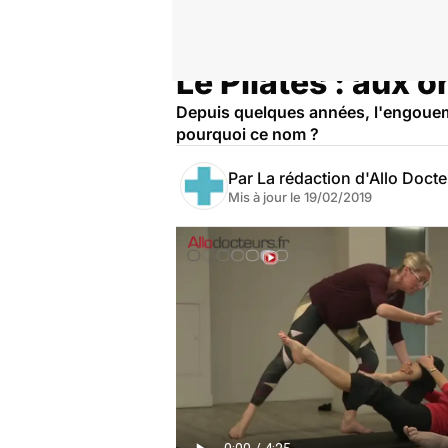
Le Pilates : aux 
Accueil
Bien-être
Sport santé
Depuis quelques années, l'engouemen
pourquoi ce nom ?
Par
La rédaction d'Allo Doct
Mis à jour le
19/02/2019