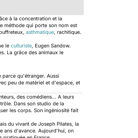
âce à la concentration et la
tte méthode qui porte son nom est
souffreteux,
asthmatique
, rachitique.
me le
culturiste
, Eugen Sandow.
es. La grâce des animaux le
é parce qu'étranger. Aussi
Avec peu de matériel et d'espace, et
nteurs, des comédiens... A leurs
ntrôle. Dans son studio de la
er les corps. Son ingéniosité fait
is du vivant de Joseph Pilates, la
te ans d'avance. Aujourd'hui, on
us pratiquée en France.