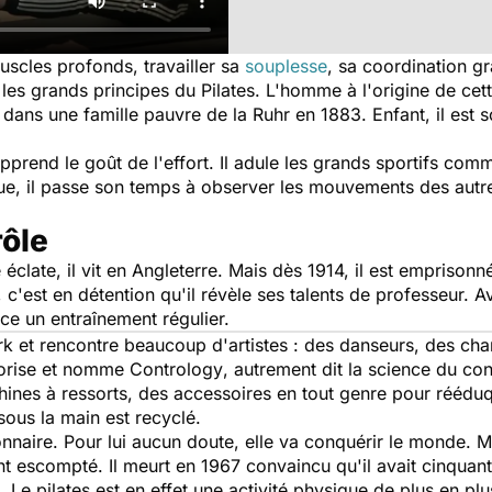
uscles profonds, travailler sa
souplesse
, sa coordination gr
 les grands principes du Pilates. L'homme à l'origine de ce
 dans une famille pauvre de la Ruhr en 1883. Enfant, il est 
prend le goût de l'effort. Il adule les grands sportifs com
e, il passe son temps à observer les mouvements des autr
.
rôle
clate, il vit en Angleterre. Mais dès 1914, il est emprisonn
 c'est en détention qu'il révèle ses talents de professeur. 
ace un entraînement régulier.
ork et rencontre beaucoup d'artistes : des danseurs, des cha
héorise et nomme
Contrology
, autrement dit la science du co
hines à ressorts, des accessoires en tout genre pour rééduqu
sous la main est recyclé.
aire. Pour lui aucun doute, elle va conquérir le monde. Ma
t escompté. Il meurt en 1967 convaincu qu'il avait cinquan
é. Le pilates est en effet une activité physique de plus en pl