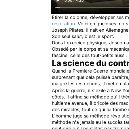
Étirer la colonne, développer ses m
respiration
. Voici en quelques mots
Joseph Pilates. Il naît en Allemagne
Son seul salut, c'est le sport.
Dans l'exercice physique, Joseph ap
Obsédé par le corps et sa mécaniqu
fascine, celle des tout-petits aussi
La science du cont
Quand la Première Guerre mondiale é
surprenant que cela puisse paraître,
malgré les restrictions, il met en pl
Après la guerre, il s'exile à New Y
côtés, il affine sa méthode qu'il t
huitième avenue, il bricole des mac
des miracles, tout ce qui lui tombe 
L'homme juge sa méthode révolutionn
méthode n'a jamais eu le succès tan
peut dire qu'il ne s'était pas tromp