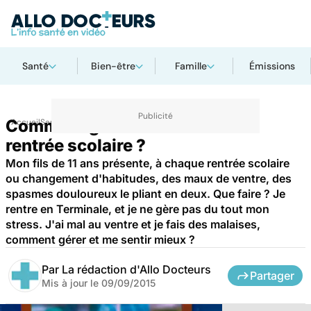
Santé
Bien-être
Famille
Émissions
Comment gérer le stress de la
Accueil
Santé
rentrée scolaire ?
Mon fils de 11 ans présente, à chaque rentrée scolaire
ou changement d'habitudes, des maux de ventre, des
spasmes douloureux le pliant en deux. Que faire ? Je
rentre en Terminale, et je ne gère pas du tout mon
stress. J'ai mal au ventre et je fais des malaises,
comment gérer et me sentir mieux ?
Par
La rédaction d'Allo Docteurs
Partager
Mis à jour le
09/09/2015