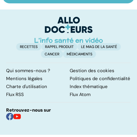
entraîne la chute
trouble de
va
des cheveux
l'attention avec
cé
ou sans
é
hyperactivité
t
RECETTES
RAPPEL PRODUIT
LE MAG DE LA SANTÉ
CANCER
MÉDICAMENTS
Qui sommes-nous ?
Gestion des cookies
Mentions légales
Politiques de confidentialité
Charte d'utilisation
Index thématique
Flux RSS
Flux Atom
Retrouvez-nous sur