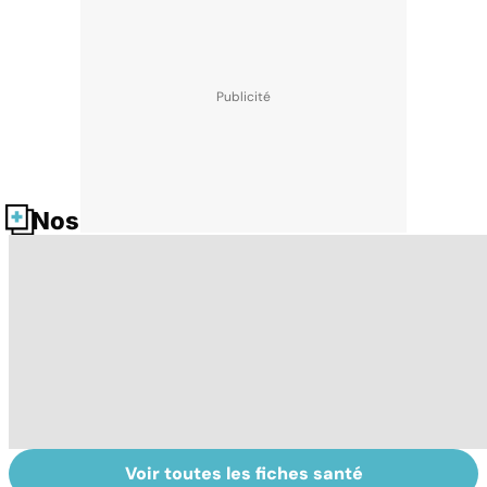
Nos fiches santé
Voir toutes les fiches santé
Quand la maladie
Le TDAH, un
A