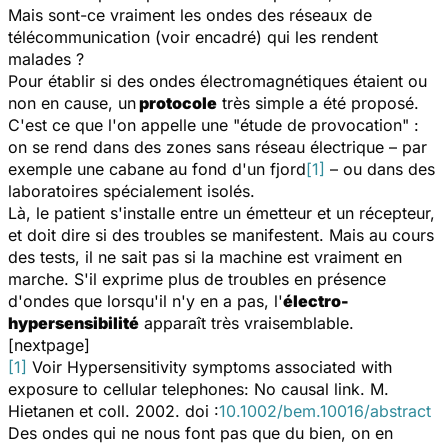
Mais sont-ce vraiment les ondes des réseaux de
télécommunication
(voir encadré)
qui les rendent
malades ?
Pour établir si des ondes électromagnétiques étaient ou
non en cause, un
protocole
très simple a été proposé.
C'est ce que l'on appelle une "étude de provocation" :
on se rend dans des zones sans réseau électrique – par
exemple une cabane au fond d'un fjord
[1]
– ou dans des
laboratoires spécialement isolés.
Là, le patient s'installe entre un émetteur et un récepteur,
et doit dire si des troubles se manifestent. Mais au cours
des tests, il ne sait pas si la machine est vraiment en
marche. S'il exprime plus de troubles en présence
d'ondes que lorsqu'il n'y en a pas, l'
électro-
hypersensibilité
apparaît très vraisemblable.
[nextpage]
[1]
Voir
Hypersensitivity symptoms associated with
exposure to cellular telephones: No causal link.
M.
Hietanen et coll. 2002. doi :
10.1002/bem.10016/abstract
Des ondes qui ne nous font pas que du bien, on en