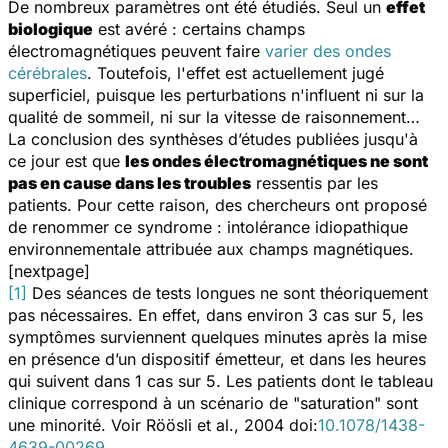
De nombreux paramètres ont été étudiés. Seul un
effet
biologique
est avéré : certains champs
électromagnétiques peuvent faire
varier des ondes
cérébrales
. Toutefois, l'effet est actuellement jugé
superficiel, puisque les perturbations n'influent ni sur la
qualité de sommeil, ni sur la vitesse de raisonnement…
La conclusion des synthèses d’études publiées jusqu'à
ce jour est que
les ondes électromagnétiques ne sont
pas en cause dans les troubles
ressentis par les
patients. Pour cette raison, des chercheurs ont proposé
de renommer ce syndrome :
intolérance idiopathique
environnementale attribuée aux champs magnétiques
.
[nextpage]
[1]
Des séances de tests longues ne sont théoriquement
pas nécessaires. En effet, dans environ 3 cas sur 5, les
symptômes surviennent quelques minutes après la mise
en présence d’un dispositif émetteur, et dans les heures
qui suivent dans 1 cas sur 5. Les patients dont le tableau
clinique correspond à un scénario de "saturation" sont
une minorité. Voir Röösli et al., 2004 doi:
10.1078/1438-
4639-00269