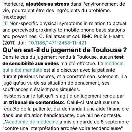
intérieure,
ajoutées au stress
dans l'environnement de
vie, pourraient être des ingrédients du problème.
[nextpage]
[1]
Non-specific physical symptoms in relation to actual
and perceived proximity to mobile phone base stations
and powerlines
. C. Baliatsas et col. BMC Public Health.
(2011) doi:
10.1186/1471-2458-11-421
Qu'en est-il du jugement de Toulouse ?
Dans le cas du jugement rendu à Toulouse, aucun
test
de sensibilité aux ondes
n'a été effectué. Le
médecin
qui a été mandaté
est allé discuter avec la patiente
durant plusieurs heures, et a constaté son isolement. Il a
jugé qu'au vu de sa situation de dénuement, ses
souffrances n'étaient pas simulées.
Insistons sur le fait qu'il s'agit d'un jugement rendu par
un
tribunal de contentieux
. Celui-ci statuait sur une
requête de la patiente, qui demandait une aide financière
dans une situation handicapante, que nul ne conteste.
L'
Académie de médecine
a mis en garde ce 8 septembre
"contre une interprétation erronée voire tendancieuse"