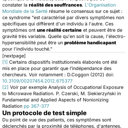
constater la
réalité des souffrances
.
L'Organisation
Mondiale de la Santé
résume le consensus sur ce sujet :
ce syndrome "est caractérisé par divers symptômes non
spécifiques qui diffèrent d'un individu à l'autre. Ces
symptômes ont
une réalité certaine
et peuvent être de
gravité très variable. Quelle qu'en soit la cause, l'électro-
hypersensibilité peut être un
problème handicapant
pour l'individu touché."
[nextpage]
[1]
Certains dispositifs institutionnels élaborés ont été
mis en place pour garantir que l’indépendance des
chercheurs. Voir notamment : D.Coggon (2012) doi:
10.3109/00207454.2012.675377
[2]
Voir par exemple
Analysis of Occupational Exposure
to Microwave Radiation.
P. Czerski, M. Siekierzyński in
Fundamental and Applied Aspects of Nonionizing
Radiation
pp 367-377
Un protocole de test simple
Du point de vue des patients, ces symptômes sont
déclenchés par la proximité de téléphones, d'antennes.