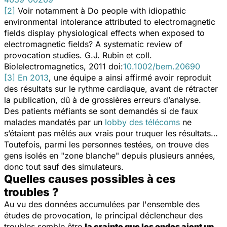
[2]
Voir notamment à
Do people with idiopathic
environmental intolerance attributed to electromagnetic
fields display physiological effects when exposed to
electromagnetic fields? A systematic review of
provocation studies.
G.J. Rubin et coll.
Biolelectromagnetics, 2011 doi:
10.1002/bem.20690
[3]
En 2013
, une équipe a ainsi affirmé avoir reproduit
des résultats sur le rythme cardiaque, avant de rétracter
la publication, dû à de grossières erreurs d’analyse.
Des patients méfiants se sont demandés si de faux
malades mandatés par un
lobby des télécoms
ne
s’étaient pas mêlés aux vrais pour truquer les résultats…
Toutefois, parmi les personnes testées, on trouve des
gens isolés en "zone blanche" depuis plusieurs années,
donc tout sauf des simulateurs.
Quelles causes possibles à ces
troubles ?
Au vu des données accumulées par l'ensemble des
études de provocation, le principal déclencheur des
troubles semble être
la crainte que les ondes aient un