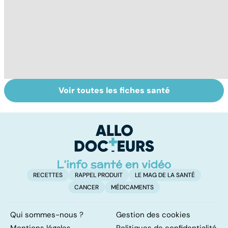
Voir toutes les fiches santé
Tout savoir sur
Inflammation des
Su
les infections
amygdales : que
le
pulmonaires
faire en cas
l'
d'angine ?
RECETTES
RAPPEL PRODUIT
LE MAG DE LA SANTÉ
CANCER
MÉDICAMENTS
Qui sommes-nous ?
Gestion des cookies
Mentions légales
Politiques de confidentialité