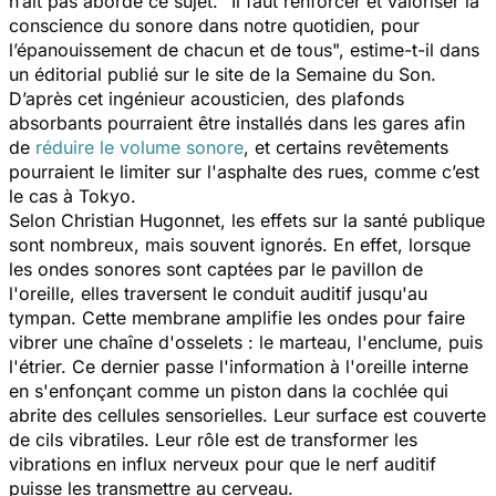
n’ait pas abordé ce sujet. "
Il faut
renforcer et valoriser la
conscience du sonore dans notre quotidien, pour
l’épanouissement de chacun et de tous
", estime-t-il dans
un éditorial publié sur le site de la Semaine du Son.
D’après cet ingénieur acousticien, des plafonds
absorbants pourraient être installés dans les gares afin
de
réduire le volume sonore
, et certains revêtements
pourraient le limiter sur l'asphalte des rues, comme c’est
le cas à Tokyo.
Selon Christian Hugonnet, les effets sur la santé publique
sont nombreux, mais souvent ignorés. En effet, lorsque
les ondes sonores sont captées par le pavillon de
l'oreille, elles traversent le conduit auditif jusqu'au
tympan. Cette membrane amplifie les ondes pour faire
vibrer une chaîne d'osselets : le marteau, l'enclume, puis
l'étrier. Ce dernier passe l'information à l'oreille interne
en s'enfonçant comme un piston dans la cochlée qui
abrite des cellules sensorielles. Leur surface est couverte
de cils vibratiles. Leur rôle est de transformer les
vibrations en influx nerveux pour que le nerf auditif
puisse les transmettre au cerveau.