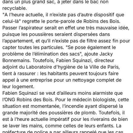
dans un plus grand sac, à jeter dans le bac non
recyclable.
"
A l’heure actuelle, il n’existe pas d’autre dispositif que
celui-là
" regrette le porte-parole de Robins des Bois.
Passer l’aspirateur serait en effet une très mauvaise idée,
puisque les poussières seraient dispersées dans
l’appartement, et qu’il n’existe pas de filtre assez fin pour
capter toutes les particules. "
Se pose également le
problème de l’élimination des sac
s", ajoute Jacky
Bonnemains. Toutefois, Fabien Squinazi, directeur
adjoint du Laboratoire d'hygiène de la Ville de Paris,
tient à rassurer : les habitants peuvent toujours faire
appel à une entreprise pour un nettoyage complet de
leur logement.
Fabien Squinazi se veut d’ailleurs moins alarmiste que
l’ONG Robins des Bois. Pour le médecin biologiste, cette
situation est momentanée, l’incendie ayant dispersé la
grande majorité des poussières de plomb. Toutefois, il
est à l’heure actuelle impératif pour les riverains de bien
se laver les mains, comme celles de leurs enfants. La
préfecture de police a par ailleurs rappelé que les cas