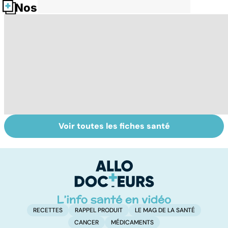
Nos fiches santé
Voir toutes les fiches santé
Grand froid : nos
Perturbateurs
Po
conseils
endocriniens :
le
une menace pour
de
notre santé
RECETTES
RAPPEL PRODUIT
LE MAG DE LA SANTÉ
CANCER
MÉDICAMENTS