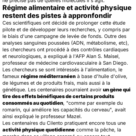
ne précise pas de quelles molécules il s'agit.
Régime alimentaire et activité physique
restent des pistes à appronfondir
Ces scientifiques ont décidé de prolonger cette étude
pilote et de développer leurs recherches, y compris par
le biais d'une campagne de levée de fonds. Outre des
analyses sanguines poussées (ADN, métabolisme, etc),
les chercheurs ont procédé à des contrôles cardiaques
et neurologiques, a expliqué à l'AFP Alan S. Maisel,
professeur de médecine cardiovasculaire à San Diego.
Les chercheurs se sont intéressés à l'alimentation, le
fameux
régime méditerranéen
à base d'huile d'olive,
de légumes et de produits frais, mais aussi à la
génétique. Les centenaires pourraient avoir
un gène qui
tire des effets bénéfiques de certains produits
consommés au quotidien
,
"comme par exemple du
romarin, qui améliore les capacités du cerveau"
, avait
ainsi expliqué le professeur Mazel.
Les centenaires du Cilento pratiquent encore tous une
activité physique quotidienne
comme la pêche, la