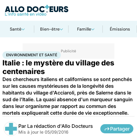
Santé
Bien-être
Famille
Émissions
Accueil
Bien-être
Environnement et santé
ENVIRONNEMENT ET SANTÉ
Italie : le mystère du village des
centenaires
Des chercheurs italiens et californiens se sont penchés
sur les causes mystérieuses de la longévité des
habitants du village d'Acciaroli, près de Salerne dans le
sud de l'Italie. La quasi absence d'un marqueur sanguin
dans leur organisme par rapport au commun des
mortels expliquerait cette durée de vie exceptionnelle.
Par
La rédaction d'Allo Docteurs
Partager
Mis à jour le
05/09/2016