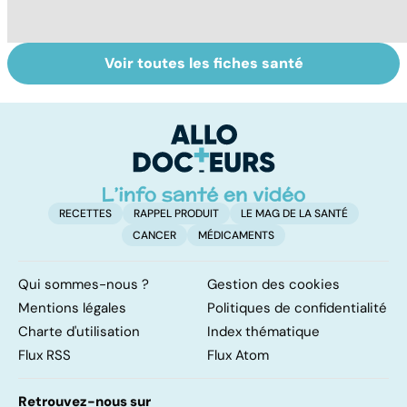
Voir toutes les fiches santé
Violences
Vivre après un
L
sexuelles :
cancer
fa
comment s'en
on
remettre ?
RECETTES
RAPPEL PRODUIT
LE MAG DE LA SANTÉ
CANCER
MÉDICAMENTS
Qui sommes-nous ?
Gestion des cookies
Mentions légales
Politiques de confidentialité
Charte d'utilisation
Index thématique
Flux RSS
Flux Atom
Retrouvez-nous sur