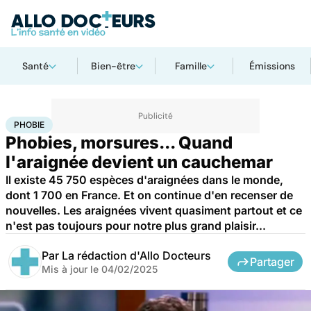
Santé
Bien-être
Famille
Émissions
Accueil
Bien-être
Psycho
Phobie
PHOBIE
Phobies, morsures... Quand
l'araignée devient un cauchemar
Il existe 45 750 espèces d'araignées dans le monde,
dont 1 700 en France. Et on continue d'en recenser de
nouvelles. Les araignées vivent quasiment partout et ce
n'est pas toujours pour notre plus grand plaisir...
Par
La rédaction d'Allo Docteurs
Partager
Mis à jour le
04/02/2025