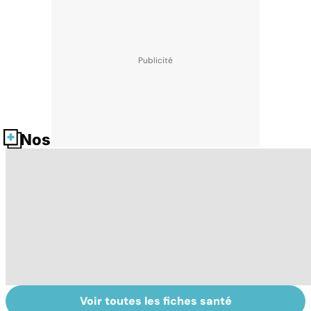
Nos fiches santé
Voir toutes les fiches santé
Le sinus
Tout savoir sur
L