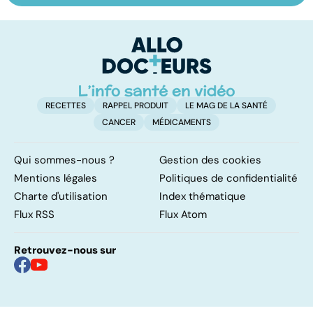
pilonidal, un
les virus
im
kyste douloureux
d
l
RECETTES
RAPPEL PRODUIT
LE MAG DE LA SANTÉ
CANCER
MÉDICAMENTS
Qui sommes-nous ?
Gestion des cookies
Mentions légales
Politiques de confidentialité
Charte d'utilisation
Index thématique
Flux RSS
Flux Atom
Retrouvez-nous sur