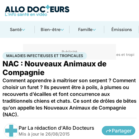
Santé
Bien-être
Famille
Émissions
Accueil
Santé
Maladies
Maladies infectieuses
Maladies infectieuses et tropica
MALADIES INFECTIEUSES ET TROPICALES
NAC : Nouveaux Animaux de
Compagnie
Comment apprendre à maîtriser son serpent ? Comment
choisir un furet ? Ils peuvent être à poils, à plumes ou
recouverts d’écailles et font concurrence aux
traditionnels chiens et chats. Ce sont de drôles de bêtes
qu’on appelle les Nouveaux Animaux de Compagnie
(NAC).
Par
La rédaction d'Allo Docteurs
Partager
Mis à jour le
26/08/2015