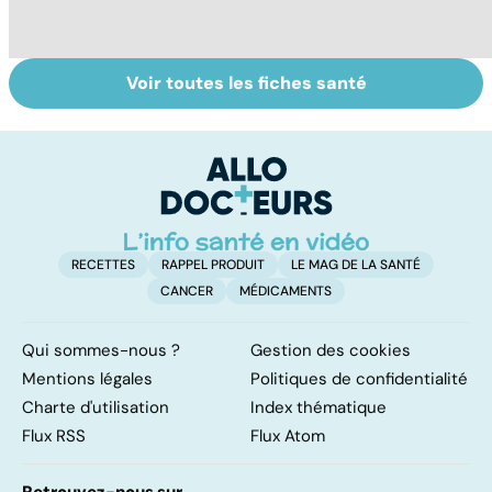
Voir toutes les fiches santé
Alimentation :
Pesticides :
To
nos assiettes
retour au bio ?
le
sont-elles
p
toxiques ?
RECETTES
RAPPEL PRODUIT
LE MAG DE LA SANTÉ
CANCER
MÉDICAMENTS
Qui sommes-nous ?
Gestion des cookies
Mentions légales
Politiques de confidentialité
Charte d'utilisation
Index thématique
Flux RSS
Flux Atom