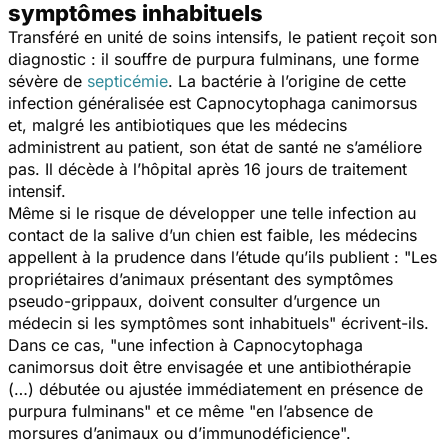
symptômes inhabituels
Transféré en unité de soins intensifs, le patient reçoit son
diagnostic : il souffre de purpura fulminans, une forme
sévère de
septicémie
. La bactérie à l’origine de cette
infection généralisée est
Capnocytophaga canimorsus
et, malgré les antibiotiques que les médecins
administrent au patient, son état de santé ne s’améliore
pas. Il décède à l’hôpital après 16 jours de traitement
intensif.
Même si le risque de développer une telle infection au
contact de la salive d’un chien est faible, les médecins
appellent à la prudence dans l’étude qu’ils publient : "
Les
propriétaires d’animaux présentant des symptômes
pseudo-grippaux, doivent consulter d’urgence un
médecin si les symptômes sont inhabituels"
écrivent-ils.
Dans ce cas, "
une infection à
Capnocytophaga
canimorsus
doit être envisagée et une antibiothérapie
(…)
débutée ou ajustée immédiatement en présence de
purpura fulminans
" et ce même "
en l’absence de
morsures d’animaux ou d’immunodéficience
".