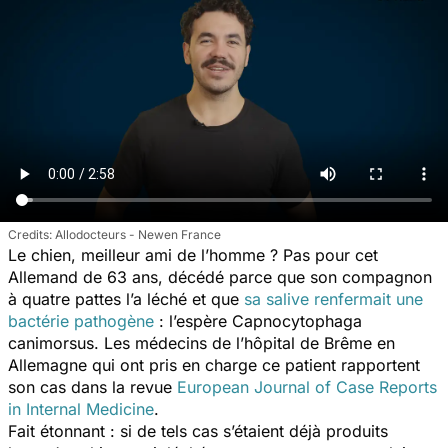
Allodocteurs - Newen France
Le chien, meilleur ami de l’homme ? Pas pour cet
Allemand de 63 ans, décédé parce que son compagnon
à quatre pattes l’a léché et que
sa salive renfermait une
bactérie pathogène
: l’espère
Capnocytophaga
canimorsus
. Les médecins de l’hôpital de Brême en
Allemagne qui ont pris en charge ce patient rapportent
son cas dans la revue
European Journal of Case Reports
in Internal Medicine
.
Fait étonnant : si de tels cas s’étaient déjà produits