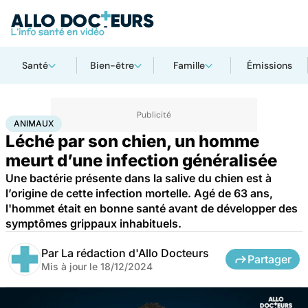
Santé
Bien-être
Famille
Émissions
Accueil
Bien-être
Animaux
Animaux
ANIMAUX
Léché par son chien, un homme
meurt d’une infection généralisée
Une bactérie présente dans la salive du chien est à
l’origine de cette infection mortelle. Agé de 63 ans,
l'hommet était en bonne santé avant de développer des
symptômes grippaux inhabituels.
Par
La rédaction d'Allo Docteurs
Partager
Mis à jour le
18/12/2024